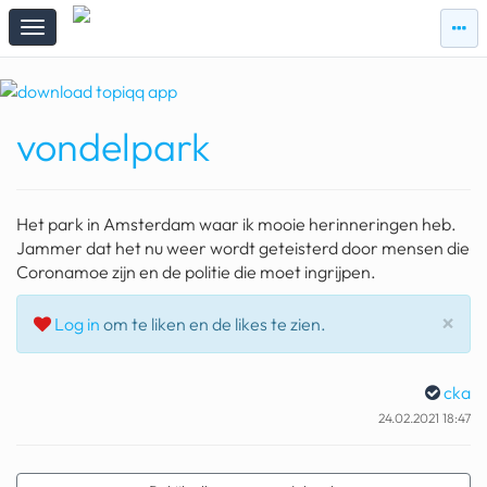
zie
zie
topi
topiqqs
#vandaag
vondelpark
Topiqqs
Reacties
spelen bij beelen
Het park in Amsterdam waar ik mooie herinneringen heb.
ark van noach
Jammer dat het nu weer wordt geteisterd door mensen die
Coronamoe zijn en de politie die moet ingrijpen.
pokemon kaarten
Slu
×
Log in
om te liken en de likes te zien.
fomo
21.4 procent btw
cka
deepseek
24.02.2021 18:47
groenland