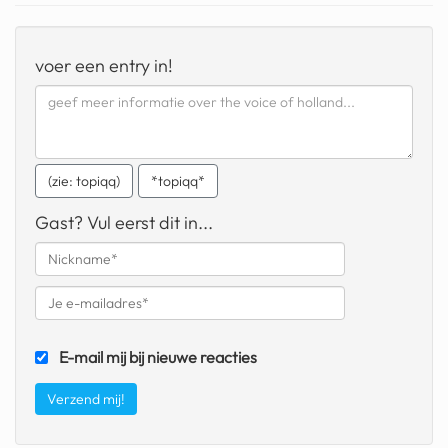
fatbike
voer een entry in!
nord stream
rachael gunn
yusuf dikeç
(zie: topiqq)
*topiqq*
armand duplantis
Gast? Vul eerst dit in...
duitsland
chevrolet mohawk
E-mail mij bij nieuwe reacties