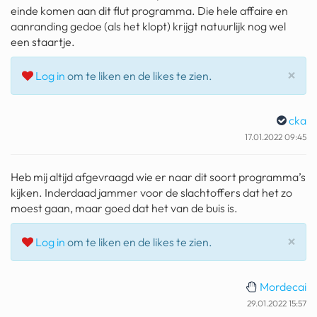
einde komen aan dit flut programma. Die hele affaire en
geochelone yniphora
aanranding gedoe (als het klopt) krijgt natuurlijk nog wel
wibra
een staartje.
blokker
Slu
×
Log in
om te liken en de likes te zien.
dubai chocolade
cka
it really whips the llama s
17.01.2022 09:45
ass
chinese automerken
Heb mij altijd afgevraagd wie er naar dit soort programma’s
kijken. Inderdaad jammer voor de slachtoffers dat het zo
boring phone
moest gaan, maar goed dat het van de buis is.
bakelse princess taart
Slu
×
Log in
om te liken en de likes te zien.
dunkin donuts
ryanair
Mordecai
29.01.2022 15:57
dpd