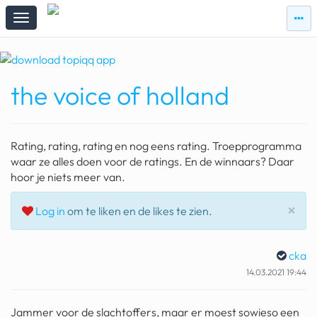
zie
zie
topi
topiqqs
#vandaag
the voice of holland
Topiqqs
Reacties
spelen bij beelen
Rating, rating, rating en nog eens rating. Troepprogramma
ark van noach
waar ze alles doen voor de ratings. En de winnaars? Daar
hoor je niets meer van.
pokemon kaarten
Slu
×
Log in
om te liken en de likes te zien.
fomo
21.4 procent btw
cka
deepseek
14.03.2021 19:44
groenland
Jammer voor de slachtoffers, maar er moest sowieso een