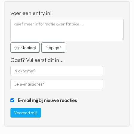
geochelone yniphora
voer een entry in!
wibra
blokker
dubai chocolade
(zie: topiqq)
*topiqq*
it really whips the llama s
ass
Gast? Vul eerst dit in...
chinese automerken
boring phone
bakelse princess taart
E-mail mij bij nieuwe reacties
dunkin donuts
ryanair
dpd