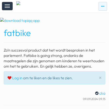
zie
zie
topi
topiqqs
#vandaag
fatbike
Topiqqs
Reacties
spelen bij beelen
Zo’n succesvol product dat het wordt besproken in het
ark van noach
parlement. Fatbike is going strong, ondanks de
maatregelen die zijn genomen om kinderen te weerhouden
pokemon kaarten
om het te gebruiken. En gelijk hebben ze, overigens.
fomo
Slu
×
Log in
om te liken en de likes te zien.
21.4 procent btw
cka
deepseek
09.09.2024 09:15
groenland