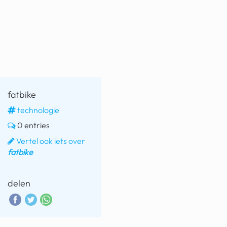
fatbike
nord stream
rachael gunn
yusuf dikeç
fatbike
armand duplantis
technologie
duitsland
0 entries
chevrolet mohawk
Vertel ook iets over
fatbike
delen