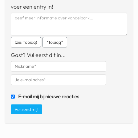
geochelone yniphora
voer een entry in!
wibra
blokker
dubai chocolade
(zie: topiqq)
*topiqq*
it really whips the llama s
Gast? Vul eerst dit in...
ass
chinese automerken
boring phone
E-mail mij bij nieuwe reacties
bakelse princess taart
dunkin donuts
ryanair
dpd