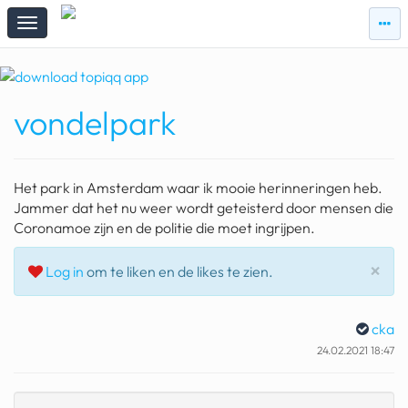
zie
zie
topi
topiqqs
#vandaag
vondelpark
Topiqqs
Reacties
spelen bij beelen
Het park in Amsterdam waar ik mooie herinneringen heb.
ark van noach
Jammer dat het nu weer wordt geteisterd door mensen die
Coronamoe zijn en de politie die moet ingrijpen.
pokemon kaarten
Slu
×
Log in
om te liken en de likes te zien.
fomo
21.4 procent btw
cka
deepseek
24.02.2021 18:47
groenland