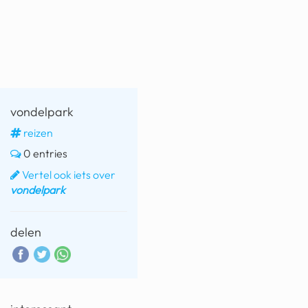
fatbike
nord stream
rachael gunn
yusuf dikeç
vondelpark
armand duplantis
reizen
0 entries
duitsland
Vertel ook iets over
chevrolet mohawk
vondelpark
delen