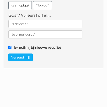
(zie: topiqq)
*topiqq*
fatbike
Gast? Vul eerst dit in...
nord stream
rachael gunn
yusuf dikeç
armand duplantis
E-mail mij bij nieuwe reacties
duitsland
chevrolet mohawk