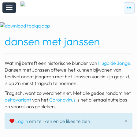
zie
zie
topi
topiqqs
#vandaag
dansen met janssen
Topiqqs
Reacties
spelen bij beelen
Wat mij betreft een historische blunder van
Hugo de Jonge
.
ark van noach
Dansen met Janssen oftewel het kunnen bijwonen van
festival nadat jongeren met het Janssen vaccin zijn geprikt,
pokemon kaarten
is op z’n minst tragisch te noemen.
Tragisch, want zo werd het niet. Met alle gedoe rondom het
fomo
deltavariant
van het
Coronavirus
is het allemaal nutteloos
21.4 procent btw
en vooral loos gebleken.
deepseek
Slu
×
Log in
om te liken en de likes te zien.
groenland