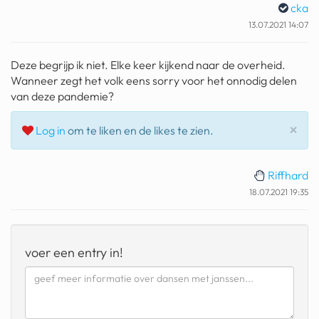
cka
geochelone yniphora
13.07.2021 14:07
wibra
Deze begrijp ik niet. Elke keer kijkend naar de overheid.
blokker
Wanneer zegt het volk eens sorry voor het onnodig delen
van deze pandemie?
dubai chocolade
it really whips the llama s
Slu
×
Log in
om te liken en de likes te zien.
ass
chinese automerken
Riffhard
18.07.2021 19:35
boring phone
bakelse princess taart
voer een entry in!
dunkin donuts
ryanair
dpd