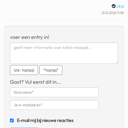
cka
fatbike
21.12.2022 11:55
nord stream
rachael gunn
voer een entry in!
yusuf dikeç
armand duplantis
duitsland
(zie: topiqq)
*topiqq*
chevrolet mohawk
Gast? Vul eerst dit in...
E-mail mij bij nieuwe reacties