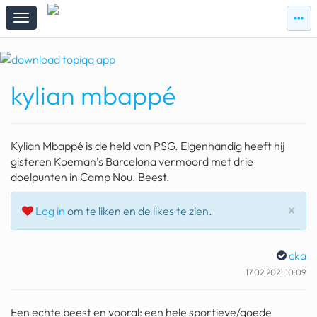
zie
zie
topi
topiqqs
#vandaag
kylian mbappé
Topiqqs
Reacties
spelen bij beelen
Kylian Mbappé is de held van PSG. Eigenhandig heeft hij
ark van noach
gisteren Koeman’s Barcelona vermoord met drie
doelpunten in Camp Nou. Beest.
pokemon kaarten
Slu
×
Log in
om te liken en de likes te zien.
fomo
21.4 procent btw
cka
deepseek
17.02.2021 10:09
groenland
Een echte beest en vooral: een hele sportieve/goede