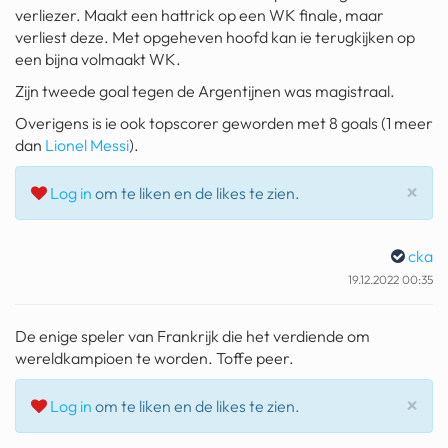
verliezer. Maakt een hattrick op een WK finale, maar
geochelone yniphora
verliest deze. Met opgeheven hoofd kan ie terugkijken op
wibra
een bijna volmaakt WK.
Zijn tweede goal tegen de Argentijnen was magistraal.
blokker
Overigens is ie ook topscorer geworden met 8 goals (1 meer
dubai chocolade
dan
Lionel Messi
).
it really whips the llama s
Slu
×
Log in
om te liken en de likes te zien.
ass
chinese automerken
cka
boring phone
19.12.2022 00:35
bakelse princess taart
De enige speler van Frankrijk die het verdiende om
dunkin donuts
wereldkampioen te worden. Toffe peer.
ryanair
Slu
×
Log in
om te liken en de likes te zien.
dpd