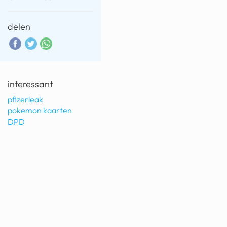
delen
interessant
pfizerleak
pokemon kaarten
DPD
©
topiqq.com
vaak gestelde vragen
download de app
contact