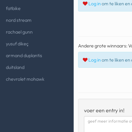
Log in
om te liken en d
fatbike
nord stream
rachael gunn
yusuf dikeç
Andere grote winnaars: Vo
armand duplantis
Log in
om te liken en d
duitsland
chevrolet mohawk
voer een entry in!