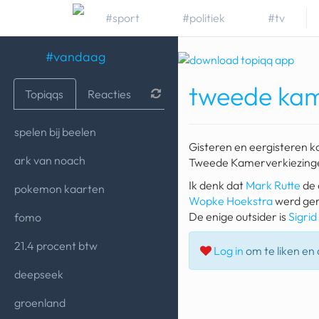
#sport
#politiek
#tv
#vandaag
tweede kam
Topiqqs
Reacties
spelen bij beelen
Gisteren en eergisteren 
ark van noach
Tweede Kamerverkiezinge
Ik denk dat
Mark Rutte
de 
pokemon kaarten
Wopke Hoekstra
werd ger
De enige outsider is
Sigri
fomo
21.4 procent btw
Log in
om te liken en d
deepseek
groenland