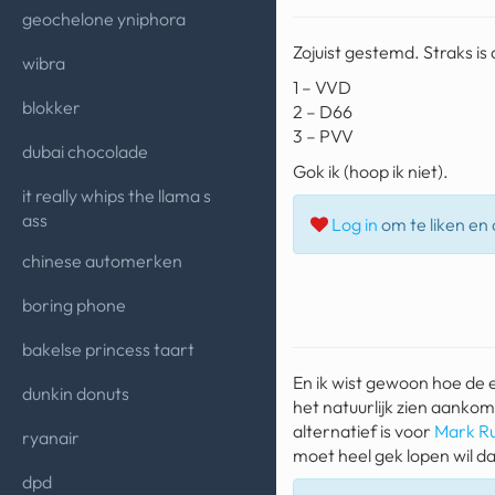
geochelone yniphora
Zojuist gestemd. Straks is 
wibra
1 – VVD
blokker
2 – D66
3 – PVV
dubai chocolade
Gok ik (hoop ik niet).
it really whips the llama s
ass
Log in
om te liken en d
chinese automerken
boring phone
bakelse princess taart
En ik wist gewoon hoe de e
dunkin donuts
het natuurlijk zien aanko
alternatief is voor
Mark Ru
ryanair
moet heel gek lopen wil d
dpd