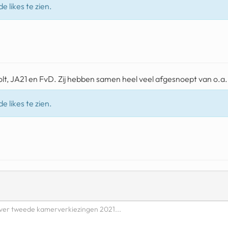
e likes te zien.
lt, JA21 en FvD. Zij hebben samen heel veel afgesnoept van o.
e likes te zien.