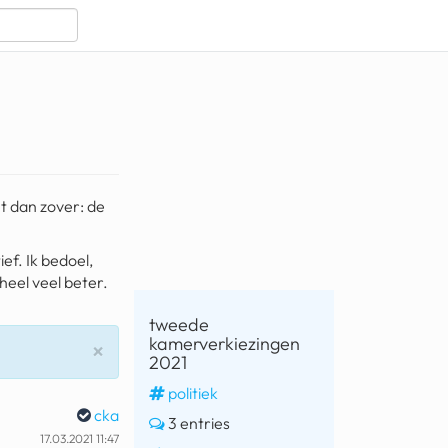
t dan zover: de
ef. Ik bedoel,
heel veel beter.
tweede
kamerverkiezingen
Sluiten
×
2021
politiek
cka
3 entries
17.03.2021 11:47