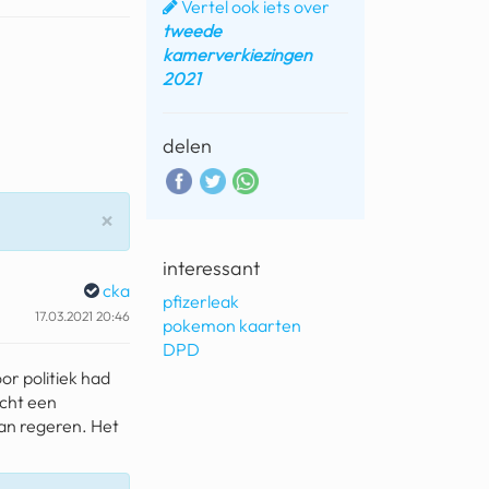
Vertel ook iets over
tweede
kamerverkiezingen
2021
delen
Sluiten
×
interessant
cka
pfizerleak
17.03.2021 20:46
pokemon kaarten
DPD
or politiek had
echt een
aan regeren. Het