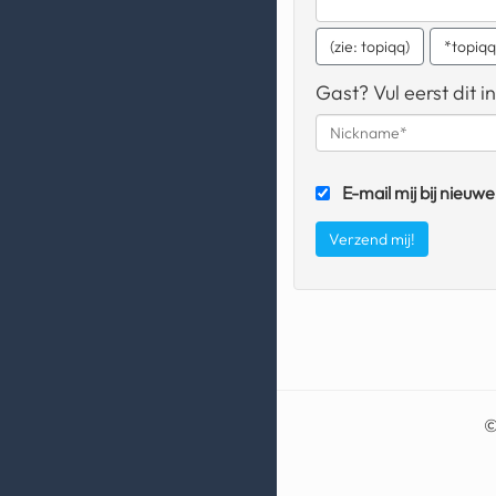
(zie: topiqq)
*topiq
Gast? Vul eerst dit in
E-mail mij bij nieuwe