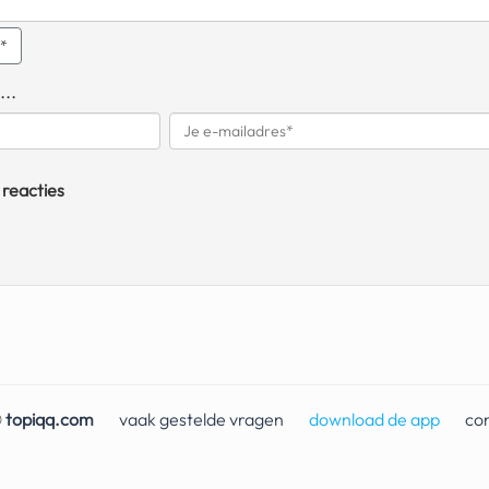
q*
...
 reacties
©
topiqq.com
vaak gestelde vragen
download de app
co