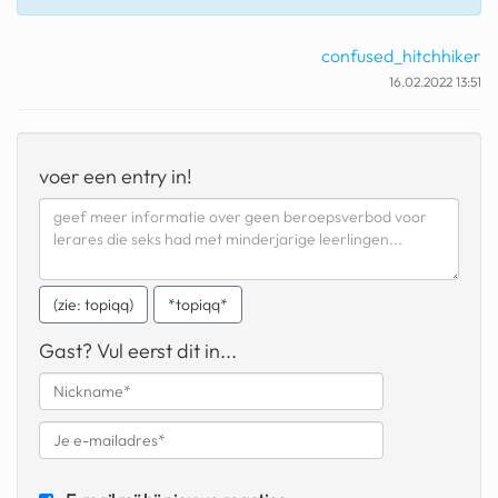
fatbike
confused_hitchhiker
nord stream
16.02.2022 13:51
rachael gunn
yusuf dikeç
voer een entry in!
armand duplantis
duitsland
chevrolet mohawk
(zie: topiqq)
*topiqq*
Gast? Vul eerst dit in...