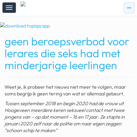
zie
zie
topi
topiqqs
#vandaag
geen beroepsverbod voor
Topiqqs
Reacties
lerares die seks had met
spelen bij beelen
minderjarige leerlingen
ark van noach
pokemon kaarten
Weet je, ik probeer het nieuws niet meer te volgen, maar
fomo
soms begrijp ik geen tering van wat er allemaal gebeurt.
Tussen september 2018 en begin 2020 had de vrouw uit
21.4 procent btw
Hoogeveen meerdere keren seksueel contact met twee
jongens van – op dat moment – 16 en 17 jaar. Ze stapte in
deepseek
januari 2020 zelf naar de politie om naar eigen zeggen
groenland
“schoon schip te maken”