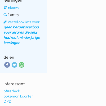
leerlingen
nieuws
1 entry
Vertel ook iets over
geen beroepsverbod
voor lerares die seks
had met minderjarige
leerlingen
delen
interessant
pfizerleak
pokemon kaarten
DPD