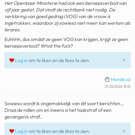
Het Openbaar Ministerie had ook een beroepsverbod van
geochelone yniphora
vijf jaar geëist. Dat vindt de rechtbank niet nodig. De
verklaring van goed gedrag (VOG) van de vrouw is
wibra
ingetrokken, waardoor zij sowieso niet meer kan werken als
blokker
lerares.
Euhhhh, dus omdat ze geen VOG kan krijgen, krijgt ze geen
dubai chocolade
beroepsverbod? What the fuck?
it really whips the llama s
Slu
×
ass
Log in
om te liken en de likes te zien.
chinese automerken
Mordecai
boring phone
01.02.2022 18:51
bakelse princess taart
Sowieso wordt ik ongemakkelijk van dit soort berichten…
dunkin donuts
Draai de rollen om en ineens is het taakstraf of een
gevangenis straf..
ryanair
Slu
×
Log in
om te liken en de likes te zien.
dpd