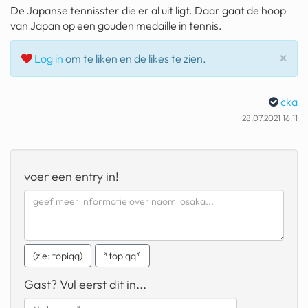
De Japanse tennisster die er al uit ligt. Daar gaat de hoop
geochelone yniphora
van Japan op een gouden medaille in tennis.
wibra
Slu
×
Log in
om te liken en de likes te zien.
blokker
dubai chocolade
cka
28.07.2021 16:11
it really whips the llama s
ass
chinese automerken
voer een entry in!
boring phone
bakelse princess taart
dunkin donuts
(zie: topiqq)
*topiqq*
ryanair
Gast? Vul eerst dit in...
dpd