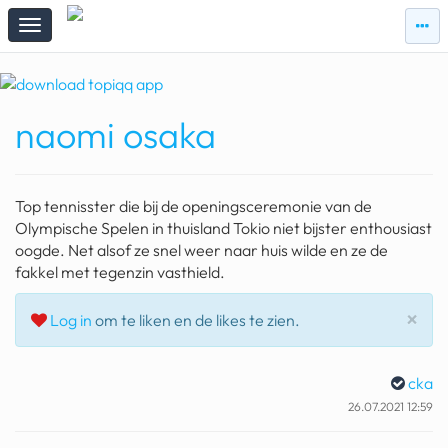
zie
zie
topi
topiqqs
#vandaag
naomi osaka
Topiqqs
Reacties
spelen bij beelen
Top tennisster die bij de openingsceremonie van de
ark van noach
Olympische Spelen in thuisland Tokio niet bijster enthousiast
oogde. Net alsof ze snel weer naar huis wilde en ze de
pokemon kaarten
fakkel met tegenzin vasthield.
fomo
Slu
×
Log in
om te liken en de likes te zien.
21.4 procent btw
cka
deepseek
26.07.2021 12:59
groenland