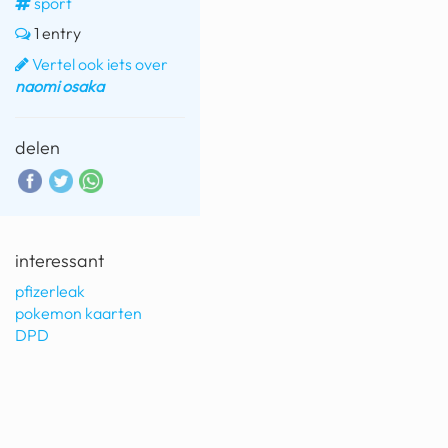
sport
1 entry
Vertel ook iets over
naomi osaka
delen
interessant
pfizerleak
pokemon kaarten
DPD