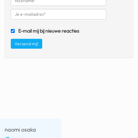
fatbike
nord stream
E-mail mij bij nieuwe reacties
rachael gunn
yusuf dikeç
armand duplantis
duitsland
chevrolet mohawk
naomi osaka