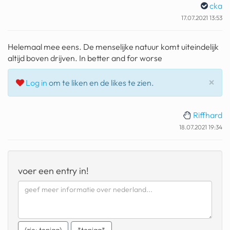
cka
geochelone yniphora
17.07.2021 13:53
wibra
Helemaal mee eens. De menselijke natuur komt uiteindelijk
blokker
altijd boven drijven. In better and for worse
dubai chocolade
Slu
×
Log in
om te liken en de likes te zien.
it really whips the llama s
ass
Riffhard
chinese automerken
18.07.2021 19:34
boring phone
bakelse princess taart
voer een entry in!
dunkin donuts
ryanair
dpd