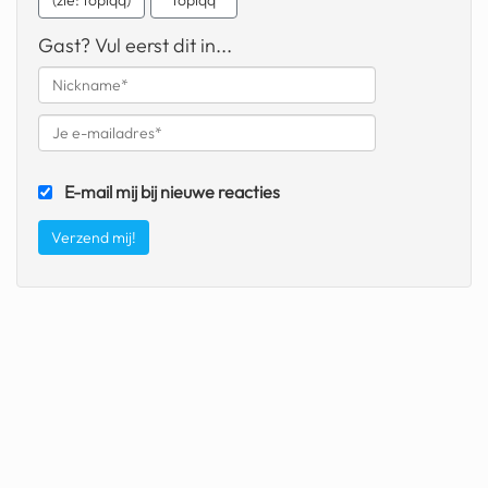
(zie: topiqq)
*topiqq*
fatbike
Gast? Vul eerst dit in...
nord stream
rachael gunn
yusuf dikeç
E-mail mij bij nieuwe reacties
armand duplantis
duitsland
chevrolet mohawk