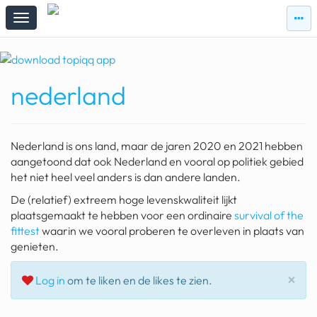
zie
zie
topi
topiqqs
#vandaag
nederland
Topiqqs
Reacties
spelen bij beelen
Nederland is ons land, maar de jaren 2020 en 2021 hebben
ark van noach
aangetoond dat ook Nederland en vooral op politiek gebied
het niet heel veel anders is dan andere landen.
pokemon kaarten
De (relatief) extreem hoge levenskwaliteit lijkt
plaatsgemaakt te hebben voor een ordinaire
survival of the
fomo
fittest
waarin we vooral proberen te overleven in plaats van
21.4 procent btw
genieten.
deepseek
Slu
×
Log in
om te liken en de likes te zien.
groenland