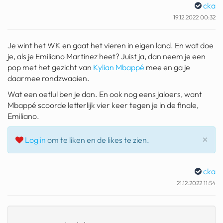
cka
geochelone yniphora
19.12.2022 00:32
wibra
Je wint het WK en gaat het vieren in eigen land. En wat doe
blokker
je, als je Emiliano Martinez heet? Juist ja, dan neem je een
pop met het gezicht van
Kylian Mbappé
mee en ga je
dubai chocolade
daarmee rondzwaaien.
it really whips the llama s
Wat een oetlul ben je dan. En ook nog eens jaloers, want
ass
Mbappé scoorde letterlijk vier keer tegen je in de finale,
Emiliano.
chinese automerken
boring phone
Slu
×
Log in
om te liken en de likes te zien.
bakelse princess taart
cka
dunkin donuts
21.12.2022 11:54
ryanair
dpd