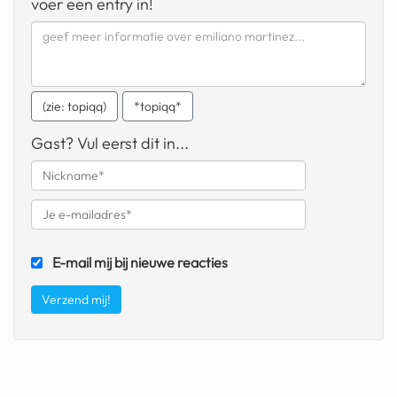
voer een entry in!
fatbike
nord stream
rachael gunn
(zie: topiqq)
*topiqq*
yusuf dikeç
Gast? Vul eerst dit in...
armand duplantis
duitsland
chevrolet mohawk
E-mail mij bij nieuwe reacties