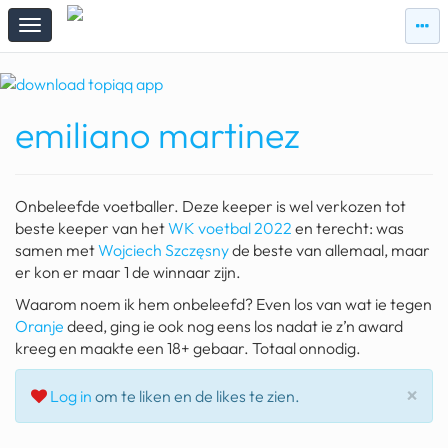
zie
zie
topi
topiqqs
#vandaag
emiliano martinez
Topiqqs
Reacties
spelen bij beelen
Onbeleefde voetballer. Deze keeper is wel verkozen tot
ark van noach
beste keeper van het
WK voetbal 2022
en terecht: was
samen met
Wojciech Szczęsny
de beste van allemaal, maar
pokemon kaarten
er kon er maar 1 de winnaar zijn.
Waarom noem ik hem onbeleefd? Even los van wat ie tegen
fomo
Oranje
deed, ging ie ook nog eens los nadat ie z’n award
21.4 procent btw
kreeg en maakte een 18+ gebaar. Totaal onnodig.
deepseek
Slu
×
Log in
om te liken en de likes te zien.
groenland