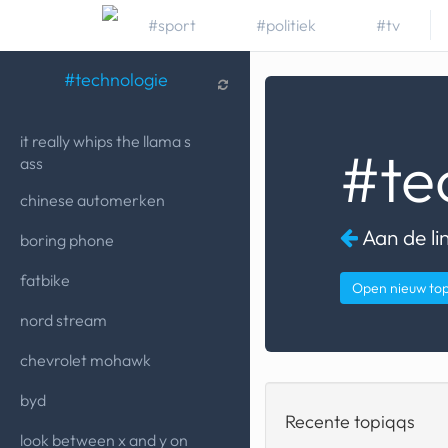
#sport
#politiek
#tv
#vandaag
#technologie
Topiqqs
Reacties
it really whips the llama s
#te
ass
spelen bij beelen
chinese automerken
ark van noach
Aan de li
boring phone
pokemon kaarten
fatbike
Open nieuw to
fomo
nord stream
21.4 procent btw
chevrolet mohawk
deepseek
byd
Recente topiqqs
groenland
look between x and y on