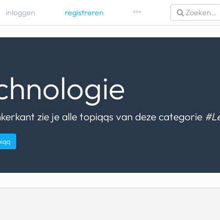
inloggen
registreren
chnologie
nkerkant zie je alle topiqqs van deze categorie
#Le
piqq