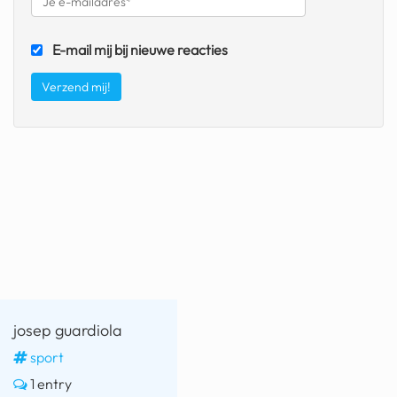
fatbike
E-mail mij bij nieuwe reacties
nord stream
rachael gunn
yusuf dikeç
armand duplantis
duitsland
chevrolet mohawk
josep guardiola
sport
1 entry