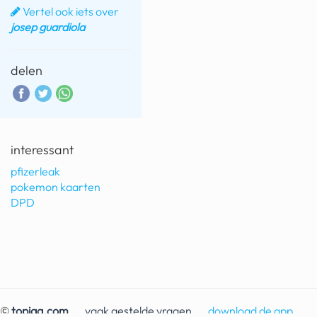
Vertel ook iets over
josep guardiola
delen
interessant
pfizerleak
pokemon kaarten
DPD
©
topiqq.com
vaak gestelde vragen
download de app