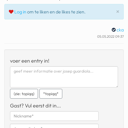
geochelone yniphora
Slu
×
Log in
om te liken en de likes te zien.
wibra
blokker
cka
05.05.2022 09:37
dubai chocolade
it really whips the llama s
ass
voer een entry in!
chinese automerken
boring phone
bakelse princess taart
(zie: topiqq)
*topiqq*
dunkin donuts
Gast? Vul eerst dit in...
ryanair
dpd