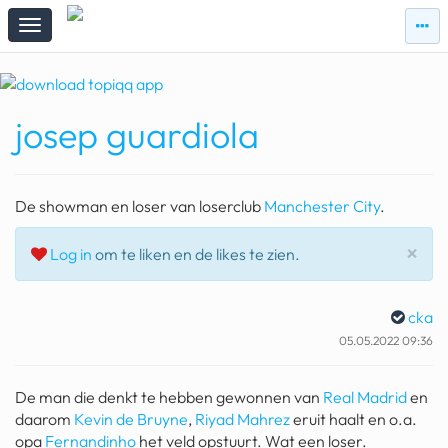
zie
zie
topi
topiqqs
#vandaag
josep guardiola
Topiqqs
Reacties
spelen bij beelen
De showman en loser van loserclub
Manchester City
.
ark van noach
Slu
×
Log in
om te liken en de likes te zien.
pokemon kaarten
fomo
cka
05.05.2022 09:36
21.4 procent btw
deepseek
De man die denkt te hebben gewonnen van
Real Madrid
en
daarom
Kevin de Bruyne
,
Riyad Mahrez
eruit haalt en o.a.
groenland
opa
Fernandinho
het veld opstuurt. Wat een loser.