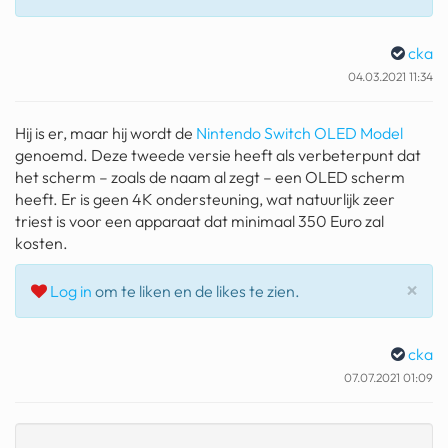
geochelone yniphora
cka
wibra
04.03.2021 11:34
blokker
Hij is er, maar hij wordt de
Nintendo Switch OLED Model
dubai chocolade
genoemd. Deze tweede versie heeft als verbeterpunt dat
it really whips the llama s
het scherm – zoals de naam al zegt – een OLED scherm
ass
heeft. Er is geen 4K ondersteuning, wat natuurlijk zeer
triest is voor een apparaat dat minimaal 350 Euro zal
chinese automerken
kosten.
boring phone
Slu
×
Log in
om te liken en de likes te zien.
bakelse princess taart
cka
dunkin donuts
07.07.2021 01:09
ryanair
dpd