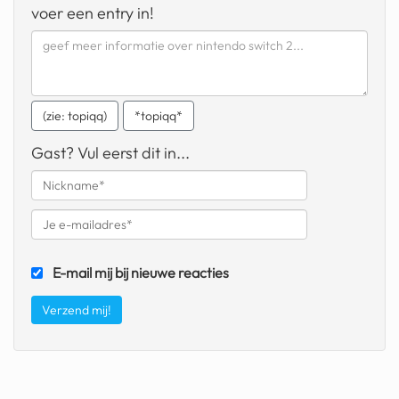
voer een entry in!
fatbike
nord stream
rachael gunn
(zie: topiqq)
*topiqq*
yusuf dikeç
Gast? Vul eerst dit in...
armand duplantis
duitsland
chevrolet mohawk
E-mail mij bij nieuwe reacties