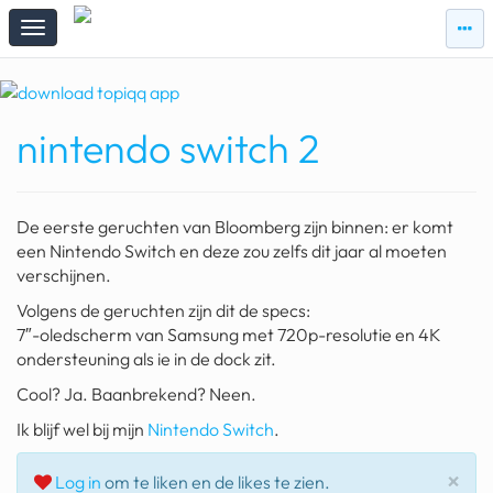
zie
zie
topi
topiqqs
#vandaag
nintendo switch 2
Topiqqs
Reacties
spelen bij beelen
De eerste geruchten van Bloomberg zijn binnen: er komt
ark van noach
een Nintendo Switch en deze zou zelfs dit jaar al moeten
verschijnen.
pokemon kaarten
Volgens de geruchten zijn dit de specs:
7″-oledscherm van Samsung met 720p-resolutie en 4K
fomo
ondersteuning als ie in de dock zit.
21.4 procent btw
Cool? Ja. Baanbrekend? Neen.
deepseek
Ik blijf wel bij mijn
Nintendo Switch
.
groenland
Slu
×
Log in
om te liken en de likes te zien.