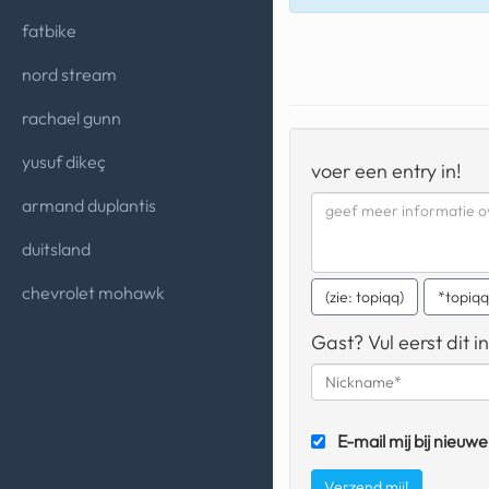
fatbike
nord stream
rachael gunn
yusuf dikeç
voer een entry in!
armand duplantis
duitsland
chevrolet mohawk
(zie: topiqq)
*topiq
Gast? Vul eerst dit in
E-mail mij bij nieuwe