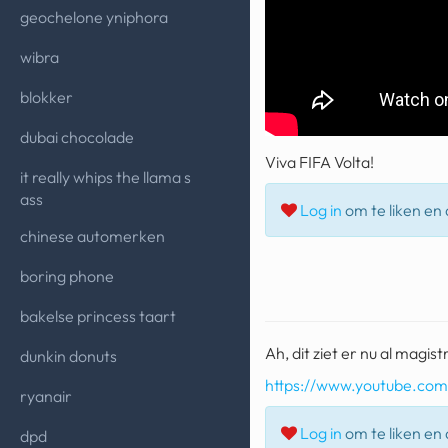
geochelone yniphora
wibra
blokker
dubai chocolade
Viva FIFA Volta!
it really whips the llama s
ass
Log in
om te liken en d
chinese automerken
boring phone
bakelse princess taart
Ah, dit ziet er nu al magistr
dunkin donuts
https://www.youtube.c
ryanair
Log in
om te liken en d
dpd