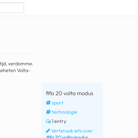
 tijd, verdomme.
geheten Volta-
fifa 20 volta modus
sport
technologie
1 entry
Vertel ook iets over
fifa 20 volta modus