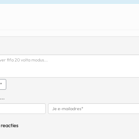
q*
...
 reacties