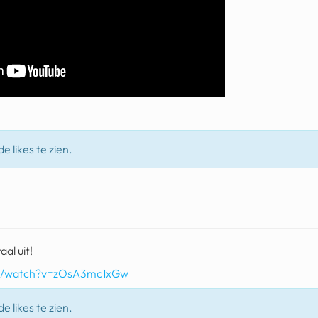
e likes te zien.
aal uit!
om/watch?v=zOsA3mc1xGw
e likes te zien.