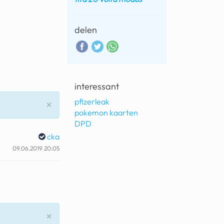
delen
interessant
pfizerleak
Sluiten
×
pokemon kaarten
DPD
cka
09.06.2019 20:05
Sluiten
×