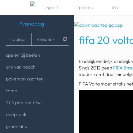
#sport
#politiek
#tv
#vandaag
fifa 20 vol
Topiqqs
Reacties
spelen bij beelen
Eindelijk eindelijk eindel
ark van noach
Sinds 2012 geen
FIFA Stre
modus komt daar eindelijk
pokemon kaarten
FIFA Volta moet straks he
fomo
21.4 procent btw
deepseek
groenland