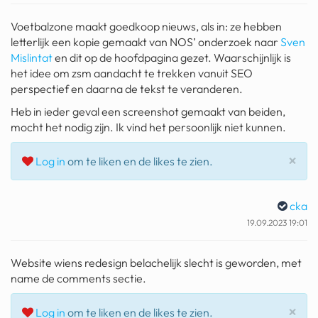
geochelone yniphora
Voetbalzone maakt goedkoop nieuws, als in: ze hebben
wibra
letterlijk een kopie gemaakt van NOS’ onderzoek naar
Sven
Mislintat
en dit op de hoofdpagina gezet. Waarschijnlijk is
blokker
het idee om zsm aandacht te trekken vanuit SEO
perspectief en daarna de tekst te veranderen.
dubai chocolade
Heb in ieder geval een screenshot gemaakt van beiden,
it really whips the llama s
mocht het nodig zijn. Ik vind het persoonlijk niet kunnen.
ass
Slu
×
Log in
om te liken en de likes te zien.
chinese automerken
boring phone
cka
bakelse princess taart
19.09.2023 19:01
dunkin donuts
Website wiens redesign belachelijk slecht is geworden, met
name de comments sectie.
ryanair
Slu
dpd
×
Log in
om te liken en de likes te zien.