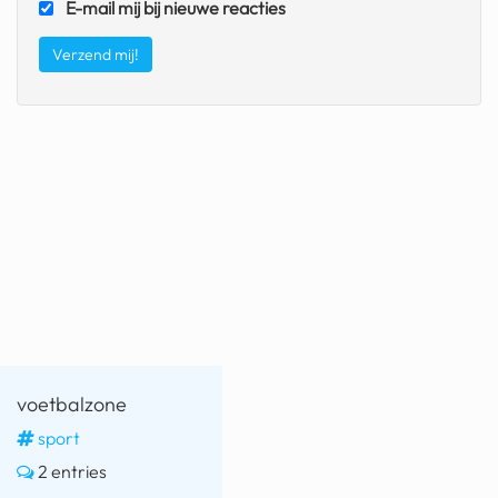
E-mail mij bij nieuwe reacties
voetbalzone
sport
2 entries