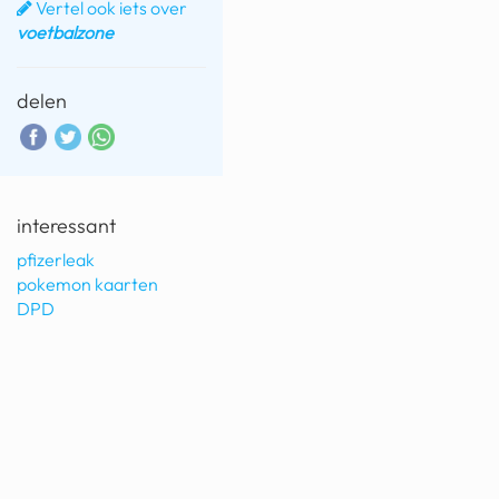
Vertel ook iets over
voetbalzone
delen
interessant
pfizerleak
pokemon kaarten
DPD
©
topiqq.com
vaak gestelde vragen
download de app