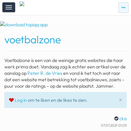
zie
zie
topi
topiqqs
#vandaag
voetbalzone
Topiqqs
Reacties
spelen bij beelen
Voetbalzone is een van de weinige gratis websites die haar
ark van noach
werk prima doet. Vandaag zag ik echter een artikel over de
aanslag op
Peter R. de Vries
en vond ik het toch wat raar
pokemon kaarten
dat een website met betrekking tot voetbalnieuws, zoiets –
puur voor de ratings – op de website plaatst. Jammer.
fomo
Slu
×
Log in
om te liken en de likes te zien.
21.4 procent btw
deepseek
cka
groenland
07.07.2021 01:03