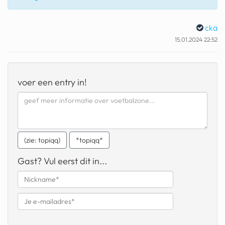
fatbike
cka
nord stream
15.01.2024 22:52
rachael gunn
yusuf dikeç
voer een entry in!
armand duplantis
duitsland
chevrolet mohawk
(zie: topiqq)
*topiqq*
Gast? Vul eerst dit in...