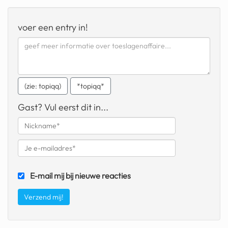
geochelone yniphora
voer een entry in!
wibra
blokker
dubai chocolade
(zie: topiqq)
*topiqq*
it really whips the llama s
ass
Gast? Vul eerst dit in...
chinese automerken
boring phone
bakelse princess taart
E-mail mij bij nieuwe reacties
dunkin donuts
ryanair
dpd