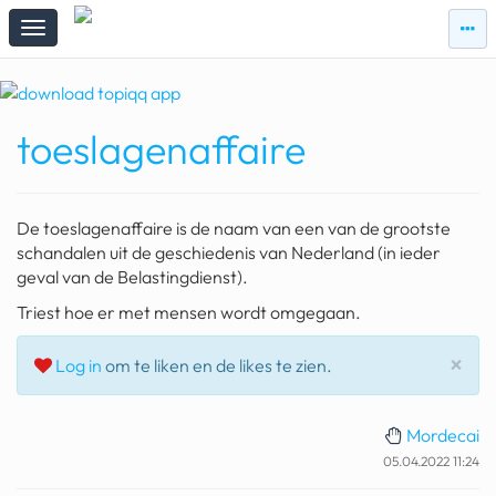
zie
zie
topi
topiqqs
#vandaag
toeslagenaffaire
Topiqqs
Reacties
spelen bij beelen
De toeslagenaffaire is de naam van een van de grootste
ark van noach
schandalen uit de geschiedenis van Nederland (in ieder
geval van de Belastingdienst).
pokemon kaarten
Triest hoe er met mensen wordt omgegaan.
fomo
Slu
×
Log in
om te liken en de likes te zien.
21.4 procent btw
deepseek
Mordecai
05.04.2022 11:24
groenland