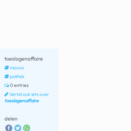
fatbike
nord stream
rachael gunn
yusuf dikeç
armand duplantis
toeslagenaffaire
duitsland
nieuws
politiek
chevrolet mohawk
0 entries
Vertel ook iets over
toeslagenaffaire
delen