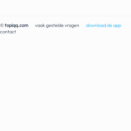
geochelone yniphora
wibra
©
topiqq.com
vaak gestelde vragen
download de app
blokker
contact
dubai chocolade
it really whips the llama s
ass
chinese automerken
boring phone
bakelse princess taart
dunkin donuts
ryanair
dpd