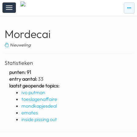
zie
zie
topi
topiqqs
#vandaag
Mordecai
Topiqqs
Reacties
Nieuweling
spelen bij beelen
Statistieken
ark van noach
punten: 91
entry aantal:
33
pokemon kaarten
laatst geopende topics:
ivo putman
fomo
toeslagenaffaire
21.4 procent btw
mondkapjesdeal
emates
deepseek
inside pissing out
groenland