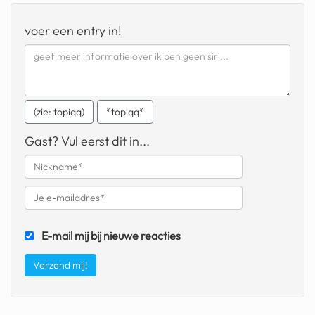
geochelone yniphora
voer een entry in!
wibra
blokker
dubai chocolade
(zie: topiqq)
*topiqq*
it really whips the llama s
ass
Gast? Vul eerst dit in...
chinese automerken
boring phone
bakelse princess taart
E-mail mij bij nieuwe reacties
dunkin donuts
ryanair
dpd