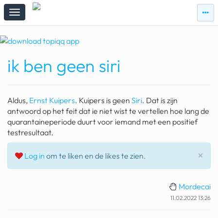
zie
zie
topi
topiqqs
#vandaag
ik ben geen siri
Topiqqs
Reacties
spelen bij beelen
Aldus,
Ernst Kuipers
. Kuipers is geen
Siri
. Dat is zijn
ark van noach
antwoord op het feit dat ie niet wist te vertellen hoe lang de
quarantaineperiode duurt voor iemand met een positief
pokemon kaarten
testresultaat.
fomo
Slu
×
Log in
om te liken en de likes te zien.
21.4 procent btw
Mordecai
deepseek
11.02.2022 13:26
groenland