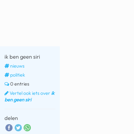
fatbike
nord stream
rachael gunn
yusuf dikeç
armand duplantis
ik ben geen siri
nieuws
duitsland
politiek
chevrolet mohawk
0 entries
Vertel ook iets over
ik
ben geen siri
delen