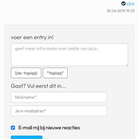
cka
geochelone yniphora
30.06.2019 19:23
wibra
blokker
voer een entry in!
dubai chocolade
it really whips the llama s
ass
chinese automerken
(zie: topiqq)
*topiqq*
Gast? Vul eerst dit in...
boring phone
bakelse princess taart
dunkin donuts
ryanair
E-mail mij bij nieuwe reacties
dpd