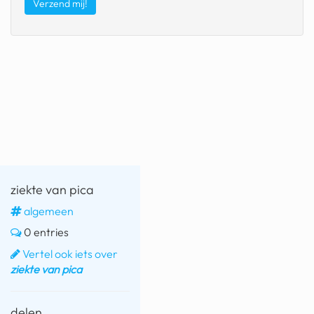
fatbike
nord stream
rachael gunn
yusuf dikeç
armand duplantis
duitsland
chevrolet mohawk
ziekte van pica
algemeen
0 entries
Vertel ook iets over
ziekte van pica
delen