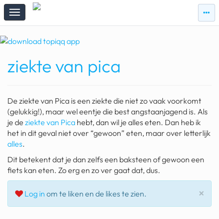
zie
zie
topi
topiqqs
#vandaag
ziekte van pica
Topiqqs
Reacties
spelen bij beelen
De ziekte van Pica is een ziekte die niet zo vaak voorkomt
ark van noach
(gelukkig!), maar wel eentje die best angstaanjagend is. Als
je de
ziekte van Pica
hebt, dan wil je alles eten. Dan heb ik
pokemon kaarten
het in dit geval niet over “gewoon” eten, maar over letterlijk
alles
.
fomo
Dit betekent dat je dan zelfs een baksteen of gewoon een
21.4 procent btw
fiets kan eten. Zo erg en zo ver gaat dat, dus.
deepseek
Slu
×
Log in
om te liken en de likes te zien.
groenland