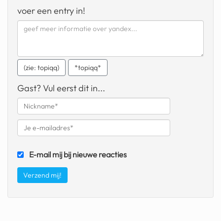
geochelone yniphora
voer een entry in!
wibra
blokker
dubai chocolade
(zie: topiqq)
*topiqq*
it really whips the llama s
Gast? Vul eerst dit in...
ass
chinese automerken
boring phone
E-mail mij bij nieuwe reacties
bakelse princess taart
dunkin donuts
ryanair
dpd