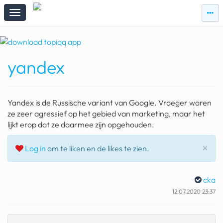
zie
zie
topi
topiqqs
#vandaag
yandex
Topiqqs
Reacties
spelen bij beelen
Yandex is de Russische variant van Google. Vroeger waren
ark van noach
ze zeer agressief op het gebied van marketing, maar het
lijkt erop dat ze daarmee zijn opgehouden.
pokemon kaarten
Slu
×
Log in
om te liken en de likes te zien.
fomo
21.4 procent btw
cka
deepseek
12.07.2020 23:37
groenland