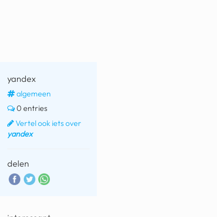
fatbike
nord stream
rachael gunn
yusuf dikeç
yandex
armand duplantis
algemeen
0 entries
duitsland
Vertel ook iets over
chevrolet mohawk
yandex
delen