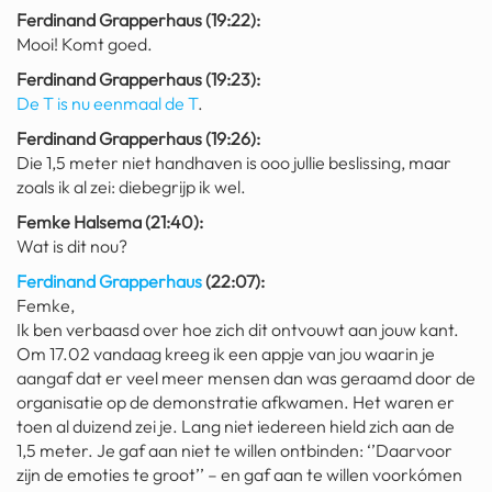
Ferdinand Grapperhaus (19:22):
Mooi! Komt goed.
Ferdinand Grapperhaus (19:23):
De T is nu eenmaal de T
.
Ferdinand Grapperhaus (19:26):
Die 1,5 meter niet handhaven is ooo jullie beslissing, maar
zoals ik al zei: diebegrijp ik wel.
Femke Halsema (21:40):
Wat is dit nou?
Ferdinand Grapperhaus
(22:07):
Femke,
Ik ben verbaasd over hoe zich dit ontvouwt aan jouw kant.
Om 17.02 vandaag kreeg ik een appje van jou waarin je
aangaf dat er veel meer mensen dan was geraamd door de
organisatie op de demonstratie afkwamen. Het waren er
toen al duizend zei je. Lang niet iedereen hield zich aan de
1,5 meter. Je gaf aan niet te willen ontbinden: ‘’Daarvoor
zijn de emoties te groot’’ – en gaf aan te willen voorkómen