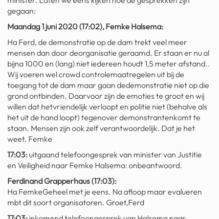
minister. Laten we eens kijken hoe de gesprekken zijn
geochelone yniphora
gegaan:
Maandag 1 juni 2020 (17:02), Femke Halsema:
wibra
Ha Ferd, de demonstratie op de dam trekt veel meer
blokker
mensen dan door deorganisatie geraamd. Er staan er nu al
bijna 1000 en (lang) niet iedereen houdt 1,5 meter afstand..
dubai chocolade
Wij voeren wel crowd controlemaatregelen uit bij de
toegang tot de dam maar gaan dedemonstratie niet op die
it really whips the llama s
grond ontbinden. Daarvoor zijn de emoties te groot en wij
ass
willen dat hetvriendelijk verloopt en politie niet (behalve als
chinese automerken
het uit de hand loopt) tegenover demonstrantenkomt te
staan. Mensen zijn ook zelf verantwoordelijk. Dat je het
boring phone
weet. Femke
bakelse princess taart
17:03:
uitgaand telefoongesprek van minister van Justitie
en Veiligheid naar Femke Halsema: onbeantwoord.
dunkin donuts
Ferdinand Grapperhaus (17:03):
Ha FemkeGeheel met je eens. Na afloop maar evalueren
ryanair
mbt dit soort organisatoren. Groet,Ferd
dpd
17:03:
inkomend telefoongesprek van Halsema naar