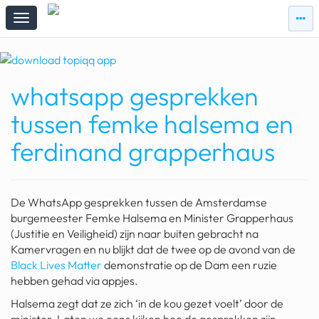
zie
zie
topi
topiqqs
#vandaag
whatsapp gesprekken
Topiqqs
Reacties
tussen femke halsema en
spelen bij beelen
ferdinand grapperhaus
ark van noach
pokemon kaarten
De WhatsApp gesprekken tussen de Amsterdamse
fomo
burgemeester Femke Halsema en Minister Grapperhaus
(Justitie en Veiligheid) zijn naar buiten gebracht na
21.4 procent btw
Kamervragen en nu blijkt dat de twee op de avond van de
Black Lives Matter
demonstratie op de Dam een ruzie
deepseek
hebben gehad via appjes.
groenland
Halsema zegt dat ze zich ‘in de kou gezet voelt’ door de