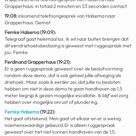
Grapperhaus: in totaal 2 minuten en 53 seconden contact
fatbike
19:08:
inkomend telefoongesprek van Halsema naar
nord stream
Grapperhaus: Gemist
Femke Halsema (19:09):
rachael gunn
Telegraaf gaat helemaal los. Ik wil naar buiten brengen dat
yusuf dikeç
dit eendriehoeksbeslissing is geweest met ruggespraak met
jou. Femke
armand duplantis
Ferdinand Grapperhaus (19:21):
Er is geen ruggespraak geweest over de besluitvorming
duitsland
rondom deze demo, dat is ook geheel jullie afweging als
chevrolet mohawk
driehoek. Maar zoals ik eerder zei, dat jullie nu besloten
hebben om niet in deze demo te gaan handhaven op 1,5
meter begrijp ik gezien mogelijke escallatie. Ik blijf wel zorg
hebben over mogelijke onrust of plundering.
Femke Halsema
(19:22):
Het gaat uitstekend. Men gaat uit elkaar en er is weinig
noemenswaardigs gebeurd.Er is alleen ruggespraak
geweest over het niet kunnen handhaven van de 1,5.