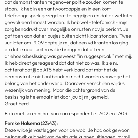
dat demonstranten tegenover politie zouden komen te
staan. Ik heb in een antwoordappje en in een kort
telefoongesprek gezegd dat te begrijpen en dat er wel later
geëvalueerd moest worden. Ik heb wel –telefonisch- mijn
zorg benadrukt over mogelijke onrusten nav je bericht. Je
gaf toen aan dat er busjes buiten zicht klaar stonden. Twee
uur later om 19.09 appte je mij dat een vd kranten los ging
en dat je naar buiten wilde brengen dat dit een
driehoeksbeslissing was geweest ‘’in ruggespraak’’ met mij.
Ik heb direct gereageerd dat dat niet zo was. Ik zie nu
achteraf dat jij op AT5 hebt verklaard dat mbt het de
demonstratie niet ontbonden mocht worden vanwege het
belang van het onderwerp. Daarover verschillen wij dus
wezenlijk van mening. Maar die achtergrond van de
beslissing is helemaal niet door jou bij mij gemeld.
Groet Ferd
Foto met screenshot van correspondentie 17:02 en 17:03.
Femke Halsema (23:43):
Deze wilde je vastleggen voor de wob. Je had ook gewoon
de ingewikkeldheid van de situatie kunnen uitleggen ipv mij