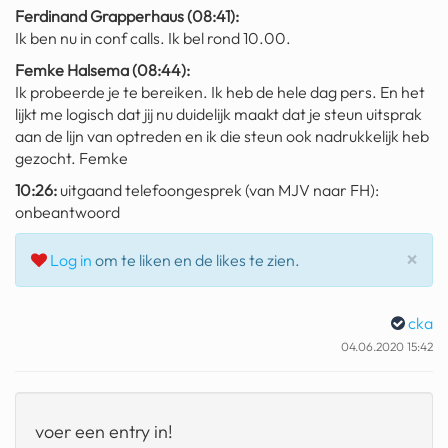
Ferdinand Grapperhaus (08:41):
Ik ben nu in conf calls. Ik bel rond 10.00.
Femke Halsema (08:44):
Ik probeerde je te bereiken. Ik heb de hele dag pers. En het
lijkt me logisch dat jij nu duidelijk maakt dat je steun uitsprak
aan de lijn van optreden en ik die steun ook nadrukkelijk heb
gezocht. Femke
10:26:
uitgaand telefoongesprek (van MJV naar FH):
onbeantwoord
Slu
×
Log in
om te liken en de likes te zien.
cka
04.06.2020 15:42
voer een entry in!