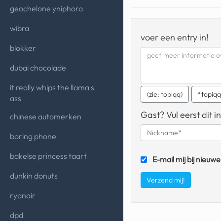
geochelone yniphora
wibra
voer een entry in!
blokker
dubai chocolade
it really whips the llama s
(zie: topiqq)
*topiq
ass
Gast? Vul eerst dit in
chinese automerken
boring phone
bakelse princess taart
E-mail mij bij nieuwe
dunkin donuts
ryanair
dpd