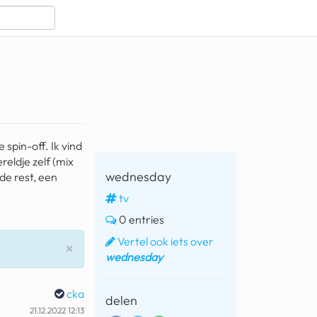
 spin-off. Ik vind
reldje zelf (mix
wednesday
 de rest, een
tv
0 entries
Vertel ook iets over
Sluiten
×
wednesday
cka
delen
21.12.2022 12:13