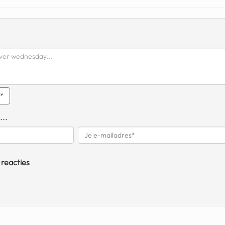
q*
...
 reacties