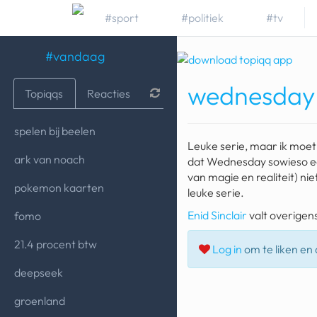
#sport
#politiek
#tv
#vandaag
wednesday
Topiqqs
Reacties
spelen bij beelen
Leuke serie, maar ik moe
ark van noach
dat Wednesday sowieso een t
van magie en realiteit) nie
pokemon kaarten
leuke serie.
Enid Sinclair
valt overigens
fomo
21.4 procent btw
Log in
om te liken en d
deepseek
groenland