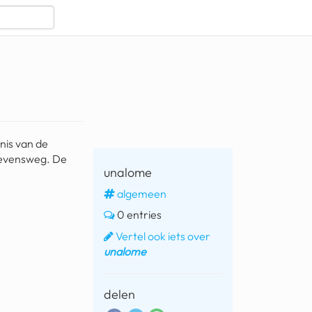
nis van de
e levensweg. De
unalome
algemeen
0 entries
Vertel ook iets over
unalome
delen