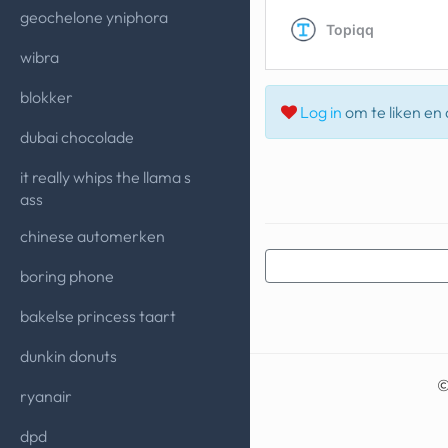
geochelone yniphora
wibra
blokker
Log in
om te liken en d
dubai chocolade
it really whips the llama s
ass
chinese automerken
boring phone
bakelse princess taart
dunkin donuts
ryanair
dpd