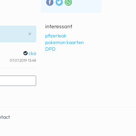
interessant
Sluiten
×
pfizerleak
pokemon kaarten
DPD
cka
07.07.2019 13:48
ntact