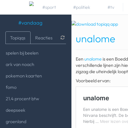
#sport
#politiek
#tv
#vandaag
unalome
Topiqqs
Reacties
spelen bij beelen
Een
unalome
is een Boedd
ark van noach
verschillende lijnen zijn 
zigzag die uiteindelijk loop
pokemon kaarten
Voorbeeld ervan:
fomo
21.4 procent btw
deepseek
groenland