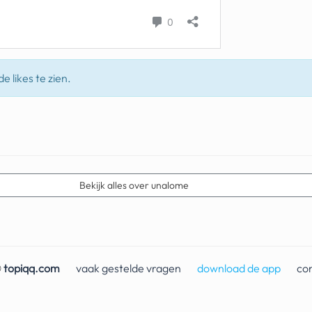
e likes te zien.
Bekijk alles over unalome
©
topiqq.com
vaak gestelde vragen
download de app
co