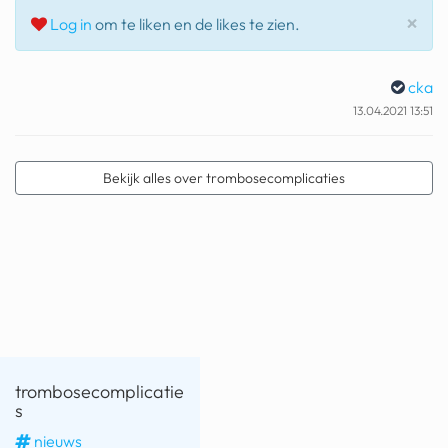
geochelone yniphora
Slu
×
Log in
om te liken en de likes te zien.
wibra
cka
blokker
13.04.2021 13:51
dubai chocolade
it really whips the llama s
Bekijk alles over trombosecomplicaties
ass
chinese automerken
boring phone
bakelse princess taart
dunkin donuts
trombosecomplicatie
ryanair
s
dpd
nieuws