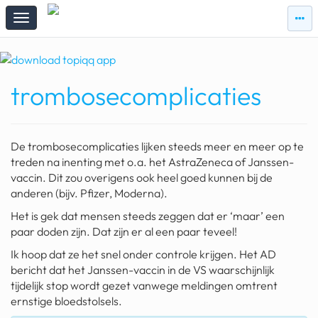
zie
zie
topi
topiqqs
#vandaag
trombosecomplicaties
Topiqqs
Reacties
spelen bij beelen
De trombosecomplicaties lijken steeds meer en meer op te
ark van noach
treden na inenting met o.a. het AstraZeneca of Janssen-
vaccin. Dit zou overigens ook heel goed kunnen bij de
pokemon kaarten
anderen (bijv. Pfizer, Moderna).
Het is gek dat mensen steeds zeggen dat er ‘maar’ een
fomo
paar doden zijn. Dat zijn er al een paar teveel!
21.4 procent btw
Ik hoop dat ze het snel onder controle krijgen. Het AD
bericht dat het Janssen-vaccin in de VS waarschijnlijk
deepseek
tijdelijk stop wordt gezet vanwege meldingen omtrent
ernstige bloedstolsels.
groenland