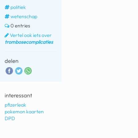
politiek
fatbike
wetenschap
nord stream
0 entries
rachael gunn
Vertel ook iets over
trombosecomplicaties
yusuf dikeç
armand duplantis
delen
duitsland
chevrolet mohawk
interessant
pfizerleak
pokemon kaarten
DPD