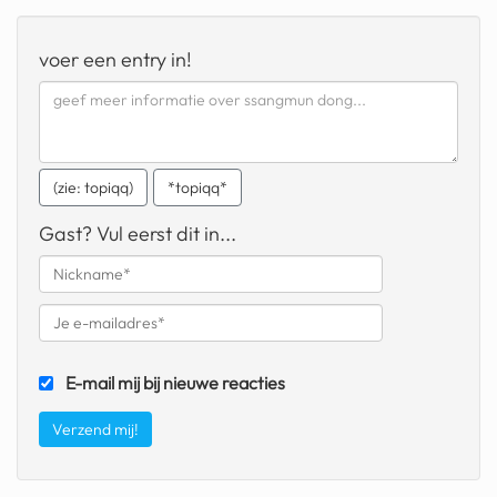
geochelone yniphora
voer een entry in!
wibra
blokker
dubai chocolade
(zie: topiqq)
*topiqq*
it really whips the llama s
ass
Gast? Vul eerst dit in...
chinese automerken
boring phone
bakelse princess taart
E-mail mij bij nieuwe reacties
dunkin donuts
ryanair
dpd