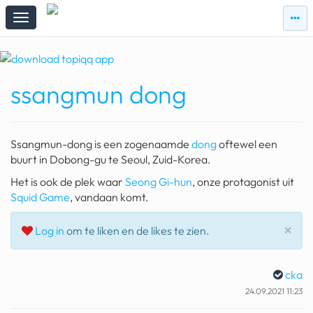
zie
zie
topi
topiqqs
#vandaag
ssangmun dong
Topiqqs
Reacties
spelen bij beelen
Ssangmun-dong is een zogenaamde
dong
oftewel een
ark van noach
buurt in Dobong-gu te Seoul, Zuid-Korea.
Het is ook de plek waar
Seong Gi-hun
, onze protagonist uit
pokemon kaarten
Squid Game
, vandaan komt.
fomo
Slu
×
Log in
om te liken en de likes te zien.
21.4 procent btw
deepseek
cka
24.09.2021 11:23
groenland