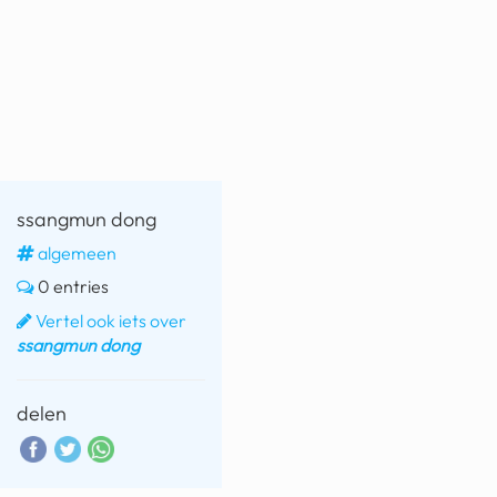
fatbike
nord stream
rachael gunn
yusuf dikeç
armand duplantis
ssangmun dong
duitsland
algemeen
0 entries
chevrolet mohawk
Vertel ook iets over
ssangmun dong
delen