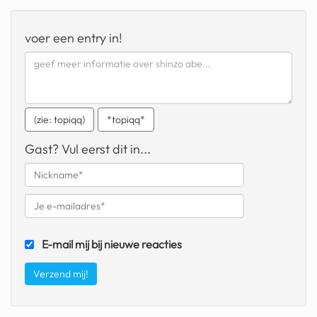
geochelone yniphora
voer een entry in!
wibra
blokker
dubai chocolade
(zie: topiqq)
*topiqq*
it really whips the llama s
ass
Gast? Vul eerst dit in...
chinese automerken
boring phone
bakelse princess taart
E-mail mij bij nieuwe reacties
dunkin donuts
ryanair
dpd