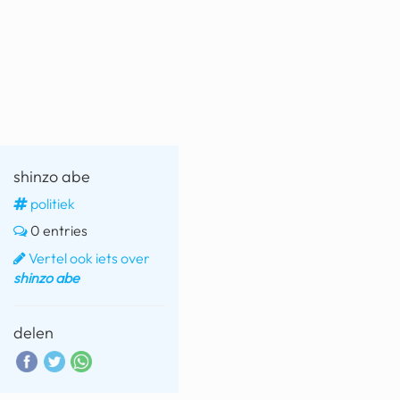
fatbike
nord stream
rachael gunn
yusuf dikeç
armand duplantis
shinzo abe
duitsland
politiek
0 entries
chevrolet mohawk
Vertel ook iets over
shinzo abe
delen