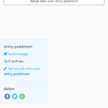
Bekijk alles over shiny pokémon
geochelone yniphora
wibra
blokker
dubai chocolade
it really whips the llama s
shiny pokémon
ass
technologie
chinese automerken
0 entries
boring phone
Vertel ook iets over
shiny pokémon
bakelse princess taart
dunkin donuts
delen
ryanair
dpd