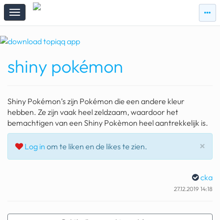
zie
zie
topi
topiqqs
#vandaag
shiny pokémon
Topiqqs
Reacties
spelen bij beelen
Shiny Pokémon’s zijn Pokémon die een andere kleur
ark van noach
hebben. Ze zijn vaak heel zeldzaam, waardoor het
bemachtigen van een Shiny Pokèmon heel aantrekkelijk is.
pokemon kaarten
Slu
×
Log in
om te liken en de likes te zien.
fomo
21.4 procent btw
cka
deepseek
27.12.2019 14:18
groenland