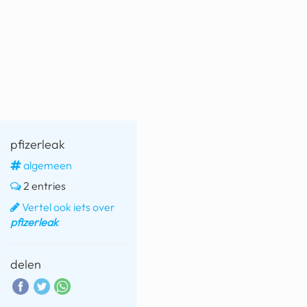
fatbike
nord stream
rachael gunn
yusuf dikeç
armand duplantis
pfizerleak
duitsland
algemeen
chevrolet mohawk
2 entries
Vertel ook iets over
pfizerleak
delen