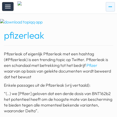
zie
zie
topi
topiqqs
#vandaag
pfizerleak
Topiqqs
Reacties
spelen bij beelen
Pfizerleak of eigenlijk Pfizerleak met een hashtag
ark van noach
(#Pfizerleak) is een trending topic op Twitter. Pfizerleak is
een schandaal met betrekking tot het bedrijf
Pfizer
pokemon kaarten
waarvan op basis van gelekte documenten wordt beweerd
dat het bewust
fomo
Enkele passages uit de Pfizerleak (vrij vertaald):
21.4 procent btw
“(..) we [Pfizer] geloven dat een derde dosis van BNT162b2
het potentieel heeft om de hoogste mate van bescherming
deepseek
te bieden tegen alle momenteel bekende varianten,
waaronder Delta”.
groenland