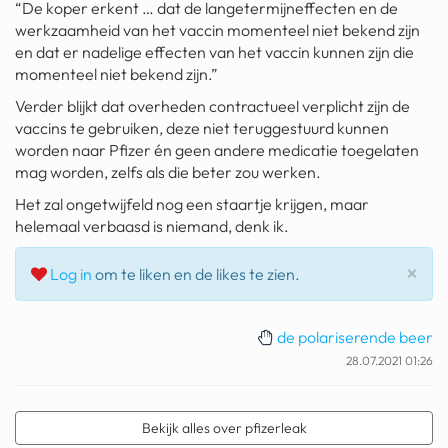
“De koper erkent … dat de langetermijneffecten en de
geochelone yniphora
werkzaamheid van het vaccin momenteel niet bekend zijn
en dat er nadelige effecten van het vaccin kunnen zijn die
wibra
momenteel niet bekend zijn.”
blokker
Verder blijkt dat overheden contractueel verplicht zijn de
vaccins te gebruiken, deze niet teruggestuurd kunnen
dubai chocolade
worden naar Pfizer én geen andere medicatie toegelaten
mag worden, zelfs als die beter zou werken.
it really whips the llama s
ass
Het zal ongetwijfeld nog een staartje krijgen, maar
helemaal verbaasd is niemand, denk ik.
chinese automerken
Slu
×
Log in
om te liken en de likes te zien.
boring phone
bakelse princess taart
de polariserende beer
dunkin donuts
28.07.2021 01:26
ryanair
Bekijk alles over pfizerleak
dpd