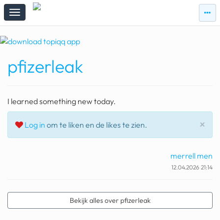
zie
zie
topi
topiqqs
#vandaag
pfizerleak
Topiqqs
Reacties
spelen bij beelen
I learned something new today.
ark van noach
Slu
×
Log in
om te liken en de likes te zien.
pokemon kaarten
fomo
merrell men
12.04.2026 21:14
21.4 procent btw
deepseek
Bekijk alles over pfizerleak
groenland