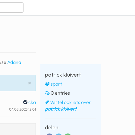
rkse
Adana
patrick kluivert
Sluiten
×
sport
0 entries
Vertel ook iets over
cka
patrick kluivert
04.08.2023 12:01
delen