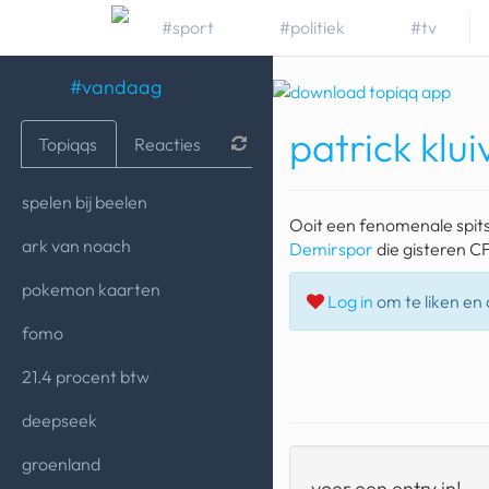
#sport
#politiek
#tv
#vandaag
patrick klui
Topiqqs
Reacties
spelen bij beelen
Ooit een fenomenale spits
ark van noach
Demirspor
die gisteren C
pokemon kaarten
Log in
om te liken en d
fomo
21.4 procent btw
deepseek
groenland
voer een entry in!