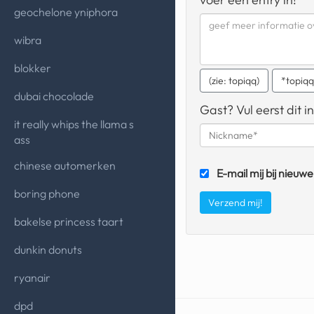
geochelone yniphora
wibra
blokker
(zie: topiqq)
*topiq
dubai chocolade
Gast? Vul eerst dit in
it really whips the llama s
ass
chinese automerken
E-mail mij bij nieuwe
boring phone
bakelse princess taart
dunkin donuts
ryanair
dpd