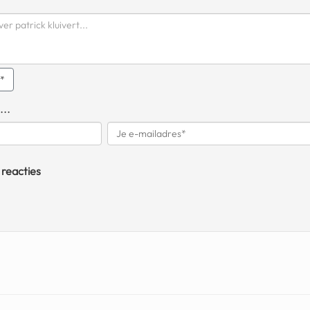
q*
...
 reacties