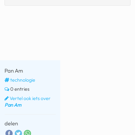
fatbike
nord stream
rachael gunn
yusuf dikeç
armand duplantis
duitsland
Pan Am
technologie
chevrolet mohawk
0 entries
Vertel ook iets over
Pan Am
delen