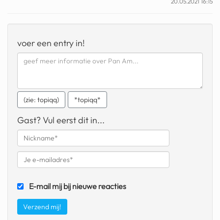
20.05.2021 16:15
geochelone yniphora
wibra
voer een entry in!
blokker
dubai chocolade
it really whips the llama s
ass
(zie: topiqq)
*topiqq*
chinese automerken
Gast? Vul eerst dit in...
boring phone
bakelse princess taart
dunkin donuts
E-mail mij bij nieuwe reacties
ryanair
dpd