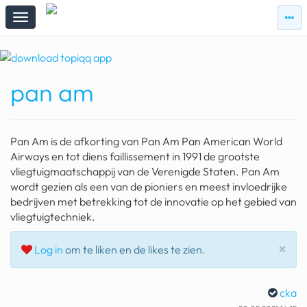
zie
zie
topi
topiqqs
#vandaag
pan am
Topiqqs
Reacties
spelen bij beelen
Pan Am is de afkorting van Pan Am Pan American World
ark van noach
Airways en tot diens faillissement in 1991 de grootste
vliegtuigmaatschappij van de Verenigde Staten. Pan Am
pokemon kaarten
wordt gezien als een van de pioniers en meest invloedrijke
bedrijven met betrekking tot de innovatie op het gebied van
fomo
vliegtuigtechniek.
21.4 procent btw
Slu
×
Log in
om te liken en de likes te zien.
deepseek
groenland
cka