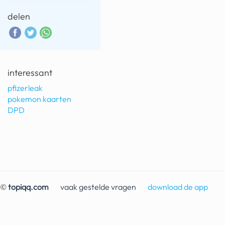
delen
interessant
pfizerleak
pokemon kaarten
DPD
©
topiqq.com
vaak gestelde vragen
download de app
contact