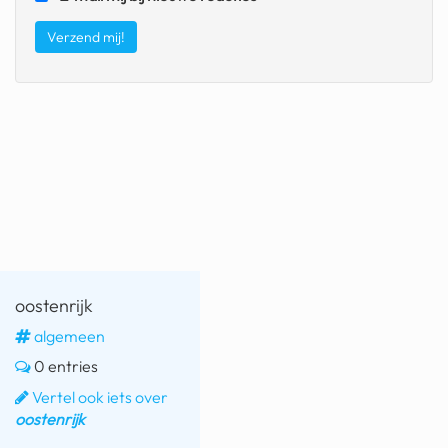
fatbike
nord stream
rachael gunn
yusuf dikeç
armand duplantis
duitsland
chevrolet mohawk
oostenrijk
algemeen
0 entries
Vertel ook iets over
oostenrijk