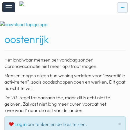
zie
zie
topi
topiqqs
#vandaag
oostenrijk
Topiqqs
Reacties
spelen bij beelen
Het land waar mensen per vandaag zonder
ark van noach
Coronavaccinatie niet meer op straat mogen.
Mensen mogen alleen hun woning verlaten voor “essentiële
pokemon kaarten
activiteiten”, zoals boodschappen doen en werken. Dit gaat
nu echt te ver.
fomo
De 2G-regel tot daaraan toe, maar dit is echt niet te
21.4 procent btw
geloven. Zal vast niet lang meer duren voordat het
‘overwaait’ naar de rest van de landen.
deepseek
Slu
×
groenland
Log in
om te liken en de likes te zien.