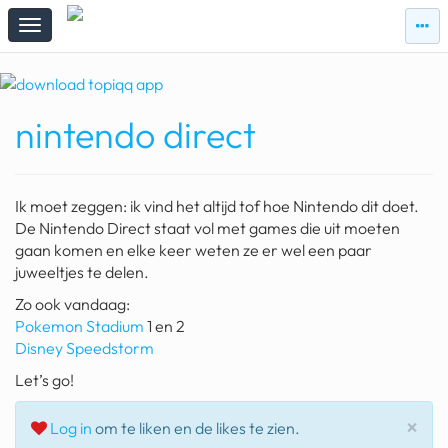
zie
zie
topi
topiqqs
#vandaag
nintendo direct
Topiqqs
Reacties
spelen bij beelen
Ik moet zeggen: ik vind het altijd tof hoe Nintendo dit doet.
ark van noach
De Nintendo Direct staat vol met games die uit moeten
gaan komen en elke keer weten ze er wel een paar
pokemon kaarten
juweeltjes te delen.
Zo ook vandaag:
fomo
Pokemon Stadium
1 en 2
21.4 procent btw
Disney Speedstorm
Let’s go!
deepseek
Slu
×
groenland
Log in
om te liken en de likes te zien.