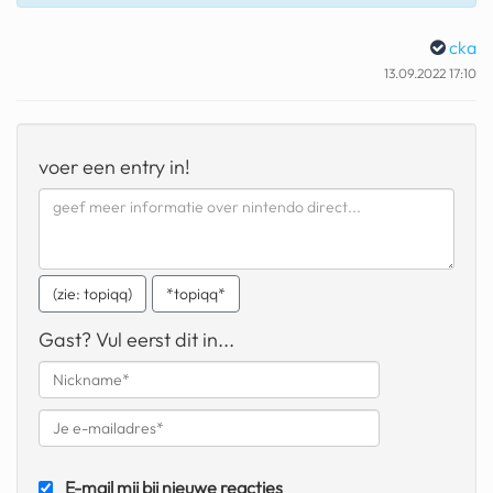
geochelone yniphora
cka
wibra
13.09.2022 17:10
blokker
dubai chocolade
voer een entry in!
it really whips the llama s
ass
chinese automerken
(zie: topiqq)
*topiqq*
boring phone
Gast? Vul eerst dit in...
bakelse princess taart
dunkin donuts
ryanair
dpd
E-mail mij bij nieuwe reacties