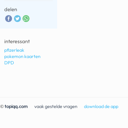
delen
interessant
pfizerleak
pokemon kaarten
DPD
©
topiqq.com
vaak gestelde vragen
download de app
contact