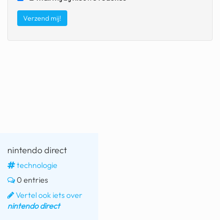
fatbike
nord stream
rachael gunn
yusuf dikeç
armand duplantis
duitsland
chevrolet mohawk
nintendo direct
technologie
0 entries
Vertel ook iets over
nintendo direct