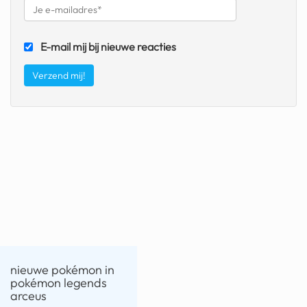
fatbike
nord stream
E-mail mij bij nieuwe reacties
rachael gunn
yusuf dikeç
armand duplantis
duitsland
chevrolet mohawk
nieuwe pokémon in
pokémon legends
arceus