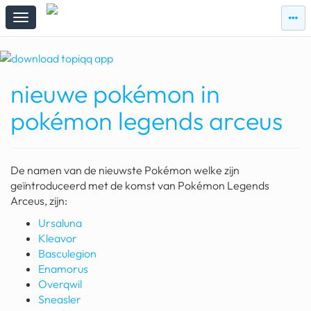
zie
zie
topi
topiqqs
#vandaag
nieuwe pokémon in
Topiqqs
Reacties
pokémon legends arceus
spelen bij beelen
ark van noach
De namen van de nieuwste Pokémon welke zijn
pokemon kaarten
geïntroduceerd met de komst van Pokémon Legends
Arceus, zijn:
fomo
Ursaluna
Kleavor
21.4 procent btw
Basculegion
deepseek
Enamorus
Overqwil
groenland
Sneasler