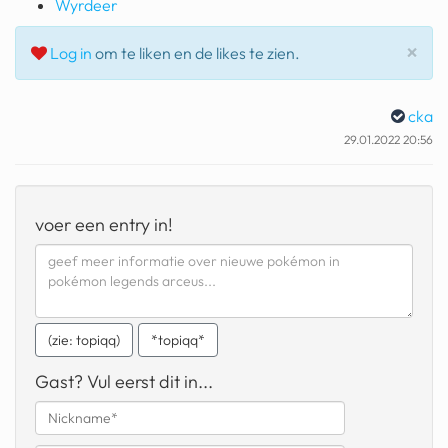
Wyrdeer
geochelone yniphora
Slu
×
Log in
om te liken en de likes te zien.
wibra
blokker
cka
dubai chocolade
29.01.2022 20:56
it really whips the llama s
ass
voer een entry in!
chinese automerken
boring phone
bakelse princess taart
(zie: topiqq)
*topiqq*
dunkin donuts
Gast? Vul eerst dit in...
ryanair
dpd