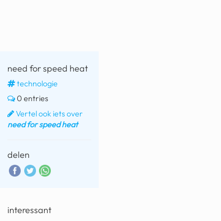
fatbike
nord stream
rachael gunn
need for speed heat
yusuf dikeç
technologie
armand duplantis
0 entries
duitsland
Vertel ook iets over
need for speed heat
chevrolet mohawk
delen
interessant