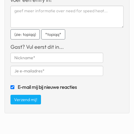
geochelone yniphora
wibra
blokker
(zie: topiqq)
*topiqq*
dubai chocolade
Gast? Vul eerst dit in...
it really whips the llama s
ass
chinese automerken
boring phone
E-mail mij bij nieuwe reacties
bakelse princess taart
dunkin donuts
ryanair
dpd