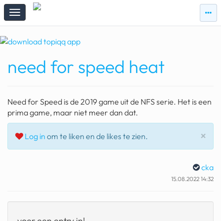
zie
zie
topi
topiqqs
#vandaag
need for speed heat
Topiqqs
Reacties
spelen bij beelen
Need for Speed is de 2019 game uit de NFS serie. Het is een
ark van noach
prima game, maar niet meer dan dat.
pokemon kaarten
Slu
×
Log in
om te liken en de likes te zien.
fomo
cka
21.4 procent btw
15.08.2022 14:32
deepseek
groenland
voer een entry in!