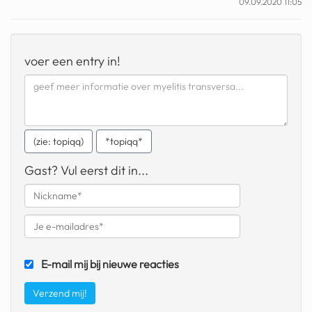
09.09.2020 11:05
geochelone yniphora
wibra
voer een entry in!
blokker
dubai chocolade
it really whips the llama s
ass
(zie: topiqq)
*topiqq*
chinese automerken
Gast? Vul eerst dit in...
boring phone
bakelse princess taart
dunkin donuts
E-mail mij bij nieuwe reacties
ryanair
dpd