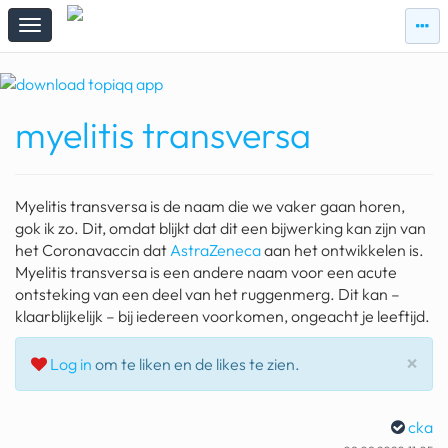
zie
zie
topi
topiqqs
#vandaag
myelitis transversa
Topiqqs
Reacties
spelen bij beelen
Myelitis transversa is de naam die we vaker gaan horen,
ark van noach
gok ik zo. Dit, omdat blijkt dat dit een bijwerking kan zijn van
het Coronavaccin dat
AstraZeneca
aan het ontwikkelen is.
pokemon kaarten
Myelitis transversa is een andere naam voor een acute
ontsteking van een deel van het ruggenmerg. Dit kan –
fomo
klaarblijkelijk – bij iedereen voorkomen, ongeacht je leeftijd.
21.4 procent btw
Slu
×
Log in
om te liken en de likes te zien.
deepseek
groenland
cka