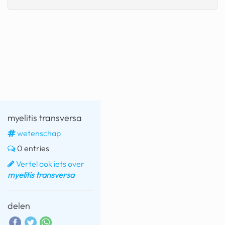
fatbike
nord stream
rachael gunn
yusuf dikeç
armand duplantis
duitsland
myelitis transversa
wetenschap
chevrolet mohawk
0 entries
Vertel ook iets over
myelitis transversa
delen