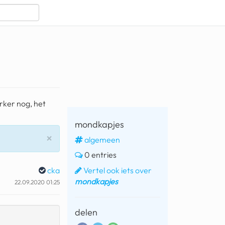
rker nog, het
mondkapjes
Sluiten
×
algemeen
0 entries
Vertel ook iets over
cka
mondkapjes
22.09.2020 01:25
delen