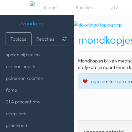
#sport
#politiek
#tv
#vandaag
mondkapje
Topiqqs
Reacties
spelen bij beelen
Mondkapjes blijken medisc
ark van noach
stofje dat je naar binnen k
pokemon kaarten
Log in
om te liken en d
fomo
21.4 procent btw
deepseek
groenland
voer een entry in!