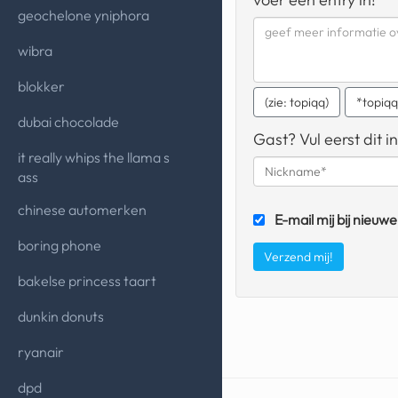
geochelone yniphora
wibra
blokker
(zie: topiqq)
*topiq
dubai chocolade
Gast? Vul eerst dit in
it really whips the llama s
ass
chinese automerken
E-mail mij bij nieuwe
boring phone
bakelse princess taart
dunkin donuts
ryanair
dpd