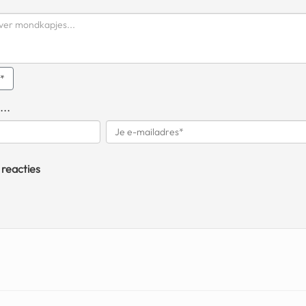
q*
...
 reacties