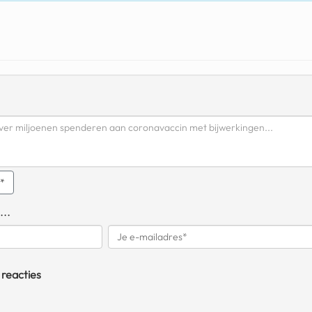
q*
...
 reacties