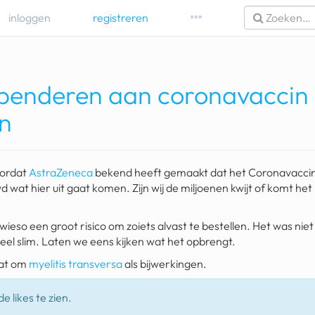
inloggen
registreren
spenderen aan coronavaccin
en
oordat
AstraZeneca
bekend heeft gemaakt dat het Coronavaccin
d wat hier uit gaat komen. Zijn wij de miljoenen kwijt of komt het
owieso een groot risico om zoiets alvast te bestellen. Het was nie
eel slim. Laten we eens kijken wat het opbrengt.
aat om
myelitis transversa
als bijwerkingen.
e likes te zien.