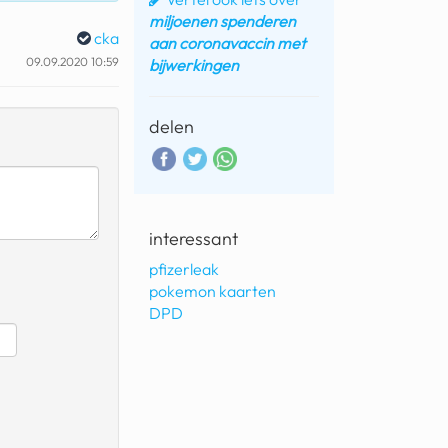
miljoenen spenderen
cka
aan coronavaccin met
09.09.2020 10:59
bijwerkingen
delen
interessant
pfizerleak
pokemon kaarten
DPD