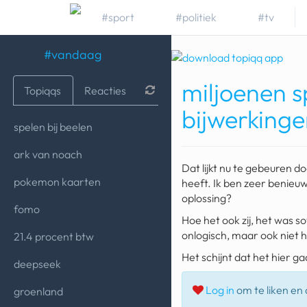
#sport
#politiek
#tv
#vandaag
miljoenen 
Topiqqs
Reacties
bijwerking
spelen bij beelen
ark van noach
Dat lijkt nu te gebeuren d
pokemon kaarten
heeft. Ik ben zeer benieuw
oplossing?
fomo
Hoe het ook zij, het was s
onlogisch, maar ook niet h
21.4 procent btw
Het schijnt dat het hier g
deepseek
Log in
om te liken en d
groenland