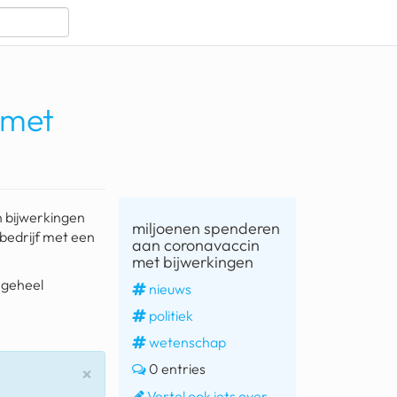
 met
 bijwerkingen
miljoenen spenderen
 bedrijf met een
aan coronavaccin
met bijwerkingen
t geheel
nieuws
politiek
wetenschap
0 entries
Sluiten
×
Vertel ook iets over