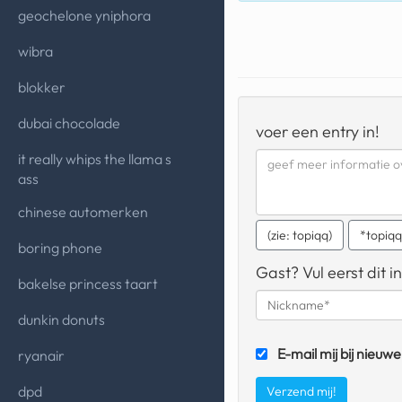
geochelone yniphora
wibra
blokker
dubai chocolade
voer een entry in!
it really whips the llama s
ass
chinese automerken
(zie: topiqq)
*topiq
boring phone
Gast? Vul eerst dit in
bakelse princess taart
dunkin donuts
E-mail mij bij nieuwe
ryanair
dpd