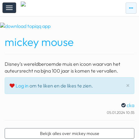
zie
zie
topi
topiqqs
#vandaag
mickey mouse
Topiqqs
Reacties
spelen bij beelen
Disney’s wereldberoemde muis en icoon waarvan het
ark van noach
auteursrecht na bijna 100 jaar is komen te vervallen.
pokemon kaarten
Slu
×
Log in
om te liken en de likes te zien.
fomo
cka
21.4 procent btw
05.01.2024 10:35
deepseek
groenland
Bekijk alles over mickey mouse