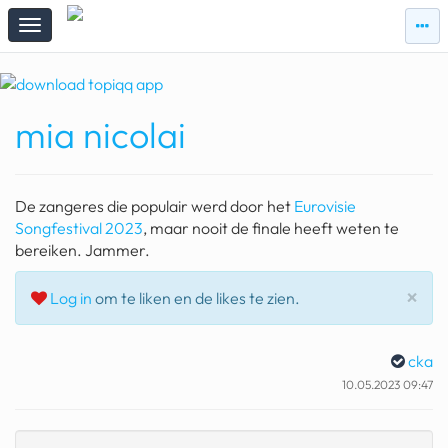
zie
zie
topi
topiqqs
#vandaag
mia nicolai
Topiqqs
Reacties
spelen bij beelen
De zangeres die populair werd door het
Eurovisie
ark van noach
Songfestival 2023
, maar nooit de finale heeft weten te
bereiken. Jammer.
pokemon kaarten
Slu
×
Log in
om te liken en de likes te zien.
fomo
21.4 procent btw
cka
deepseek
10.05.2023 09:47
groenland