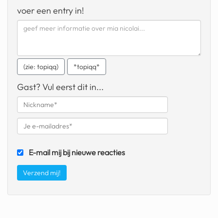
geochelone yniphora
voer een entry in!
wibra
blokker
dubai chocolade
(zie: topiqq)
*topiqq*
it really whips the llama s
Gast? Vul eerst dit in...
ass
chinese automerken
boring phone
E-mail mij bij nieuwe reacties
bakelse princess taart
dunkin donuts
ryanair
dpd