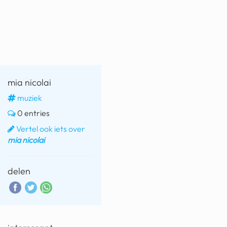
fatbike
nord stream
rachael gunn
yusuf dikeç
mia nicolai
armand duplantis
muziek
0 entries
duitsland
Vertel ook iets over
chevrolet mohawk
mia nicolai
delen