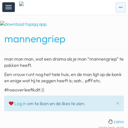
zie
zie
topi
topiqqs
#vandaag
mannengriep
Topiqqs
Reacties
spelen bij beelen
man man man, wat een drama als je man “mannengriep” te
ark van noach
pakken heeft.
Een vrouw runt nog het hele huis, en de man ligt op de bank
pokemon kaarten
en enige wat hij te zeggen heeft is; aah.. pfff etc.
fomo
#hoeoverleefikdit:))
21.4 procent btw
Slu
×
Log in
om te liken en de likes te zien.
deepseek
groenland
cano