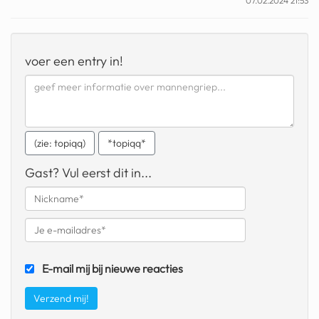
07.02.2024 21:53
geochelone yniphora
wibra
voer een entry in!
blokker
dubai chocolade
it really whips the llama s
ass
(zie: topiqq)
*topiqq*
chinese automerken
Gast? Vul eerst dit in...
boring phone
bakelse princess taart
dunkin donuts
E-mail mij bij nieuwe reacties
ryanair
dpd