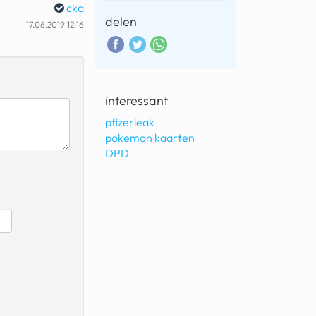
cka
delen
17.06.2019 12:16
interessant
pfizerleak
pokemon kaarten
DPD