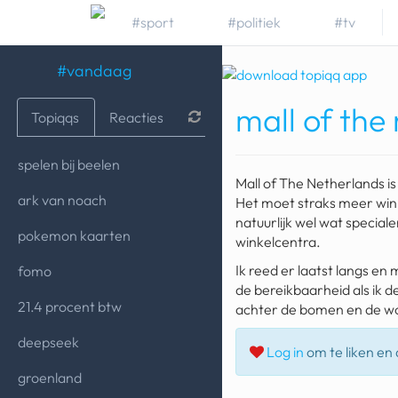
#sport
#politiek
#tv
#vandaag
mall of the
Topiqqs
Reacties
spelen bij beelen
Mall of The Netherlands 
ark van noach
Het moet straks meer win
natuurlijk wel wat special
pokemon kaarten
winkelcentra.
Ik reed er laatst langs en
fomo
de bereikbaarheid als ik de 
21.4 procent btw
achter de bomen en de wo
deepseek
Log in
om te liken en d
groenland