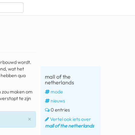
verbouwd wordt.
nd, wat het
is hebben qua
mall of the
netherlands
mode
gen zou maken om
verstopt te zijn
nieuws
0 entries
Sluiten
×
Vertel ook iets over
mall of the netherlands