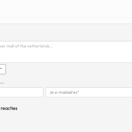
q*
...
 reacties