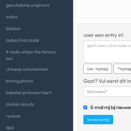
geochelone yniphora
wibra
blokker
voer een entry in!
dubai chocolade
it really whips the llama s
ass
chinese automerken
(zie: topiqq)
*topiq
Gast? Vul eerst dit in
boring phone
bakelse princess taart
dunkin donuts
E-mail mij bij nieuwe
ryanair
dpd