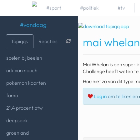
#sport
#politiek
#tv
#vandaag
mai whelan
Topiqqs
Reacties
spelen bij beelen
Mai Whelan is een super ir
ark van noach
Challenge heeft weten te
Hou niet zo van dit type m
pokemon kaarten
fomo
Log in
om te liken en d
21.4 procent btw
deepseek
groenland