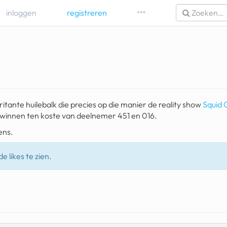
inloggen
registreren
ritante huilebalk die precies op die manier de reality show
Squid
 winnen ten koste van deelnemer 451 en 016.
ens.
e likes te zien.