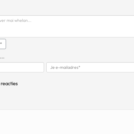
q*
...
 reacties