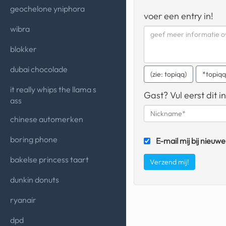
geochelone yniphora
voer een entry in!
wibra
blokker
dubai chocolade
(zie: topiqq)
*topiq
it really whips the llama s
Gast? Vul eerst dit in
ass
chinese automerken
boring phone
E-mail mij bij nieuwe
bakelse princess taart
dunkin donuts
ryanair
dpd