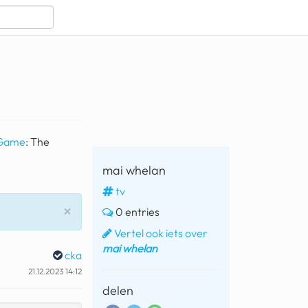
 Game
: The
mai whelan
tv
Sluiten
×
0 entries
Vertel ook iets over
mai whelan
cka
21.12.2023 14:12
delen