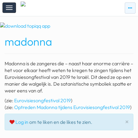
zie
zie
topi
topiqqs
#vandaag
madonna
Topiqqs
Reacties
spelen bij beelen
Madonna is de zangeres die – naast haar enorme carrière –
ark van noach
het voor elkaar heeft weten te kregen te zingen tijdens het
Eurovisiesongfestival van 2019 te Israël. Dit deed ze op een
pokemon kaarten
manier die walgelijk is. De satanistische symboliek spatte er
weer eens van af.
fomo
(zie:
Eurovisiesongfestival 2019
)
21.4 procent btw
(zie:
Optreden Madonna tijdens Eurovisiesongfestival 2019
)
deepseek
Slu
×
Log in
om te liken en de likes te zien.
groenland