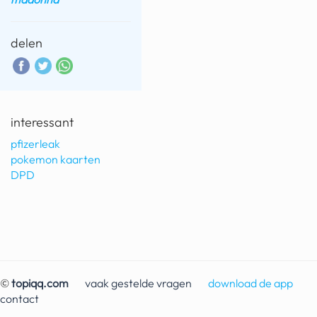
fatbike
delen
nord stream
rachael gunn
yusuf dikeç
interessant
armand duplantis
pfizerleak
pokemon kaarten
duitsland
DPD
chevrolet mohawk
©
topiqq.com
vaak gestelde vragen
download de app
contact