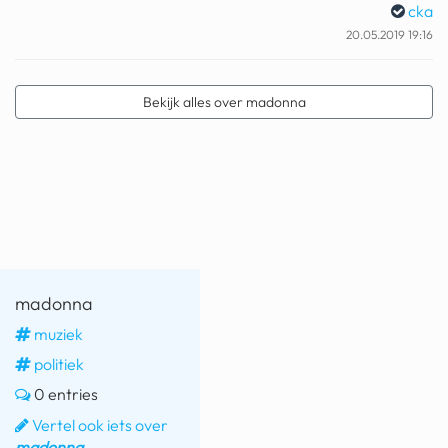
cka
geochelone yniphora
20.05.2019 19:16
wibra
blokker
Bekijk alles over madonna
dubai chocolade
it really whips the llama s
ass
chinese automerken
boring phone
madonna
bakelse princess taart
muziek
dunkin donuts
politiek
0 entries
ryanair
Vertel ook iets over
dpd
madonna