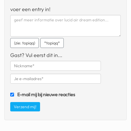
geochelone yniphora
voer een entry in!
wibra
blokker
dubai chocolade
(zie: topiqq)
*topiqq*
it really whips the llama s
Gast? Vul eerst dit in...
ass
chinese automerken
boring phone
bakelse princess taart
E-mail mij bij nieuwe reacties
dunkin donuts
ryanair
dpd