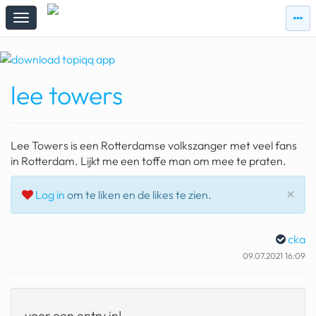
zie
zie
topi
topiqqs
#vandaag
lee towers
Topiqqs
Reacties
spelen bij beelen
Lee Towers is een Rotterdamse volkszanger met veel fans
ark van noach
in Rotterdam. Lijkt me een toffe man om mee te praten.
pokemon kaarten
Slu
×
Log in
om te liken en de likes te zien.
fomo
cka
21.4 procent btw
09.07.2021 16:09
deepseek
groenland
voer een entry in!