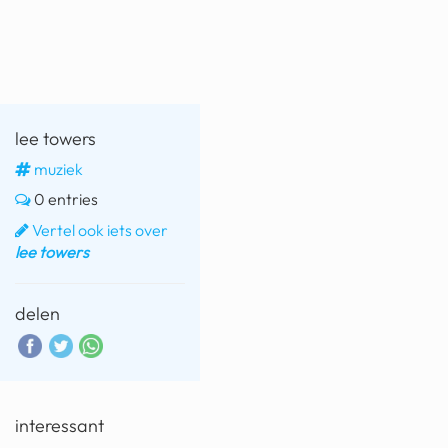
fatbike
nord stream
rachael gunn
lee towers
yusuf dikeç
muziek
armand duplantis
0 entries
duitsland
Vertel ook iets over
lee towers
chevrolet mohawk
delen
interessant