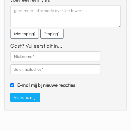
geochelone yniphora
wibra
blokker
(zie: topiqq)
*topiqq*
dubai chocolade
Gast? Vul eerst dit in...
it really whips the llama s
ass
chinese automerken
boring phone
E-mail mij bij nieuwe reacties
bakelse princess taart
dunkin donuts
ryanair
dpd