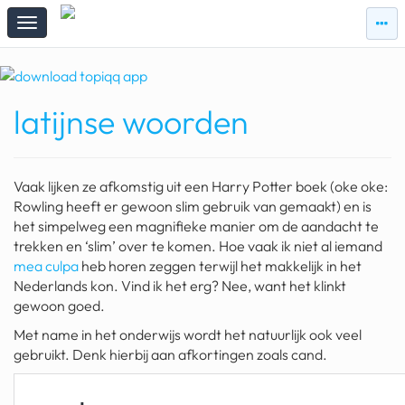
zie
zie
topi
topiqqs
#vandaag
latijnse woorden
Topiqqs
Reacties
spelen bij beelen
Vaak lijken ze afkomstig uit een Harry Potter boek (oke oke:
ark van noach
Rowling heeft er gewoon slim gebruik van gemaakt) en is
het simpelweg een magnifieke manier om de aandacht te
pokemon kaarten
trekken en ‘slim’ over te komen. Hoe vaak ik niet al iemand
mea culpa
heb horen zeggen terwijl het makkelijk in het
fomo
Nederlands kon. Vind ik het erg? Nee, want het klinkt
gewoon goed.
21.4 procent btw
Met name in het onderwijs wordt het natuurlijk ook veel
deepseek
gebruikt. Denk hierbij aan afkortingen zoals cand.
groenland