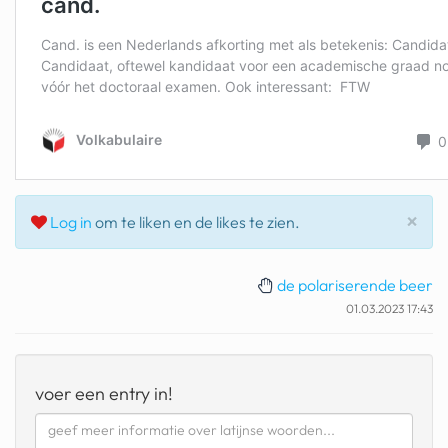
geochelone yniphora
wibra
blokker
dubai chocolade
it really whips the llama s
ass
Slu
×
Log in
om te liken en de likes te zien.
chinese automerken
boring phone
de polariserende beer
01.03.2023 17:43
bakelse princess taart
dunkin donuts
voer een entry in!
ryanair
dpd