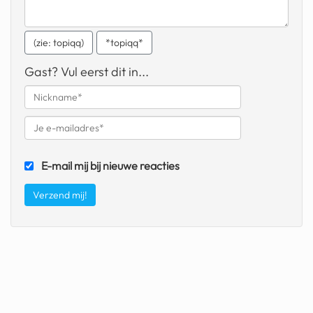
fatbike
(zie: topiqq)
*topiqq*
nord stream
Gast? Vul eerst dit in...
rachael gunn
yusuf dikeç
armand duplantis
duitsland
E-mail mij bij nieuwe reacties
chevrolet mohawk