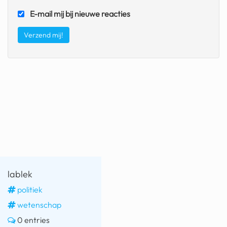
E-mail mij bij nieuwe reacties
fatbike
nord stream
rachael gunn
yusuf dikeç
armand duplantis
duitsland
chevrolet mohawk
lablek
politiek
wetenschap
0 entries