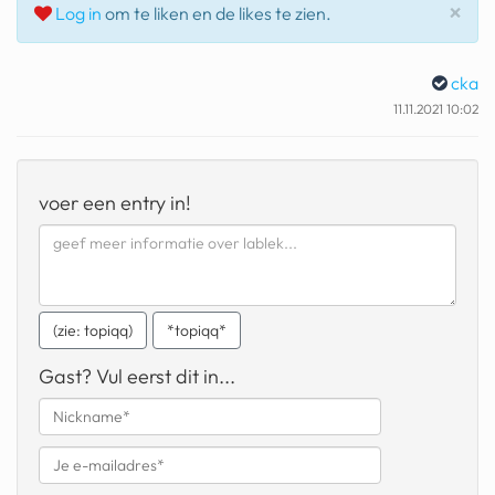
Slu
×
Log in
om te liken en de likes te zien.
geochelone yniphora
wibra
cka
blokker
11.11.2021 10:02
dubai chocolade
it really whips the llama s
voer een entry in!
ass
chinese automerken
boring phone
(zie: topiqq)
*topiqq*
bakelse princess taart
Gast? Vul eerst dit in...
dunkin donuts
ryanair
dpd