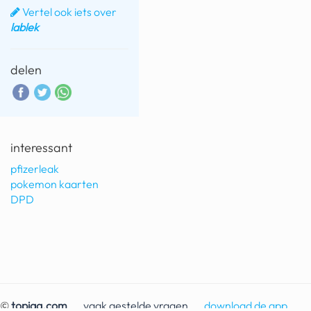
Vertel ook iets over
lablek
delen
interessant
pfizerleak
pokemon kaarten
DPD
©
topiqq.com
vaak gestelde vragen
download de app