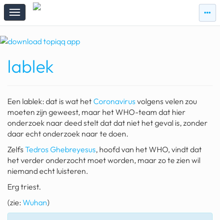
zie
zie
topi
topiqqs
#vandaag
lablek
Topiqqs
Reacties
spelen bij beelen
Een lablek: dat is wat het
Coronavirus
volgens velen zou
ark van noach
moeten zijn geweest, maar het WHO-team dat hier
onderzoek naar deed stelt dat dat niet het geval is, zonder
pokemon kaarten
daar echt onderzoek naar te doen.
Zelfs
Tedros Ghebreyesus
, hoofd van het WHO, vindt dat
fomo
het verder onderzocht moet worden, maar zo te zien wil
21.4 procent btw
niemand echt luisteren.
Erg triest.
deepseek
(zie:
Wuhan
)
groenland