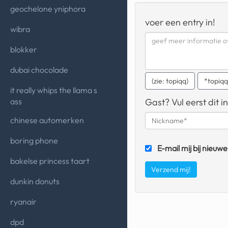
geochelone yniphora
voer een entry in!
wibra
blokker
dubai chocolade
(zie: topiqq)
*topiq
it really whips the llama s
ass
Gast? Vul eerst dit in
chinese automerken
boring phone
E-mail mij bij nieuwe
bakelse princess taart
dunkin donuts
ryanair
dpd