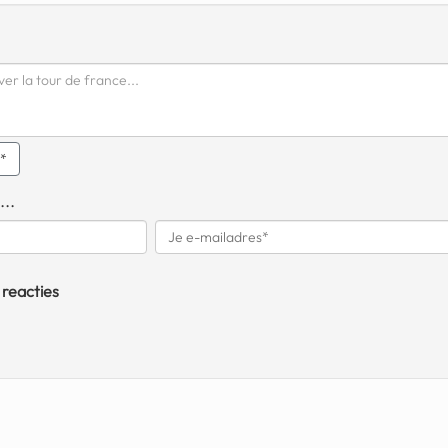
q*
...
 reacties