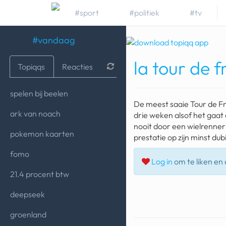
#sport
#politiek
#tv
#vandaag
la tour de 
Topiqqs
Reacties
spelen bij beelen
De meest saaie Tour de Fran
ark van noach
drie weken alsof het gaat
nooit door een wielrenner 
pokemon kaarten
prestatie op zijn minst du
fomo
Log in
om te liken en d
21.4 procent btw
deepseek
groenland