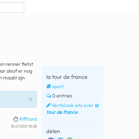
en renner fietst
ar alsof er nog
la tour de france
n maakt zijn
sport
0 entries
Sluiten
×
Vertel ook iets over
la
tour de france
Riffhard
18.07.2021 18:58
delen